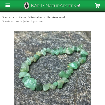
Startsida
Stenar & Kristaller
StenArmband
Produkten har blivit tillagd i varukorgen
StenArmband - Jade chipstone