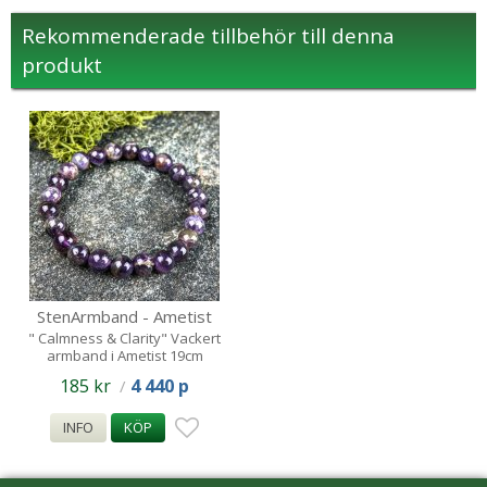
Rekommenderade tillbehör till denna
produkt
StenArmband - Ametist
pärlor
" Calmness & Clarity" Vackert
armband i Ametist 19cm
185 kr
4 440 p
/
INFO
KÖP