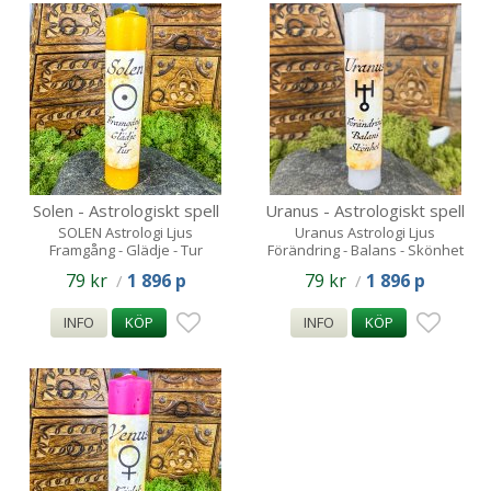
Solen - Astrologiskt spell
Uranus - Astrologiskt spell
candle
candle
SOLEN Astrologi Ljus
Uranus Astrologi Ljus
Framgång - Glädje - Tur
Förändring - Balans - Skönhet
79 kr
1 896 p
79 kr
1 896 p
/
/
INFO
KÖP
INFO
KÖP