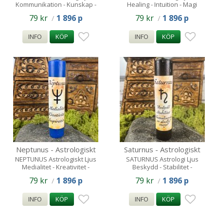
Kommunikation - Kunskap -
Healing - Intuition - Magi
Vänner
79 kr
1 896 p
79 kr
1 896 p
/
/
INFO
KÖP
INFO
KÖP
Neptunus - Astrologiskt
Saturnus - Astrologiskt
spell candle
spell candle
NEPTUNUS Astrologiskt Ljus
SATURNUS Astrologi Ljus
Medialitet - Kreativitet -
Beskydd - Stabilitet -
Inspiration
Neutralisering av skadlig
79 kr
1 896 p
79 kr
1 896 p
/
/
energi
INFO
KÖP
INFO
KÖP