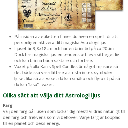
På insidan av etiketten finner du även en spell för att
personligen aktivera ditt magiska AstrologiLjus
Ljuset är 3,8x18cm och har en brinntid på ca 20tim.
Dock har magiska ljus en tendens att leva sitt eget liv
och kan brinna båda saktare och fortare.
Vaxet på alla Kanis Spell Candles är något mjukare så
det både ska vara lättare att rista in tex symboler i
ljuset lika så att vaxet då kan smälta och flyta ut på så
du kan ”läsa” i vaxet.
Olika sätt att välja ditt Astrologi ljus
Färg
Välj den färg på ljusen som lockar dig mest! Vi dras naturligt till
den färg och frekvens som vi behöver. Varje färg är kopplad
till en planet och dess energi.