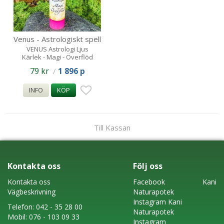
Venus - Astrologiskt spell
candle
VENUS Astrologi Ljus
Kärlek - Magi - Överflöd
79 kr
1 896 p
/
INFO
KÖP
Till Kassan
Kontakta oss
Följ oss
Kontakta oss
Faceboo
k
Kani
Vägbeskrivning
Naturapotek
Instagram
Kani
Telefon:
042 - 35 28 00
Naturapotek
Mobil:
076 - 103 09 33
Instagram