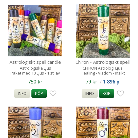
Astrologiskt spell candle
Chiron - Astrologiskt spell
10st - Paket 1 av varje
candle
Astrologiska Ljus
CHIRON Astrologi Ljus
Paket med 10 Ljus - 1 st. av
Healing - Visdom - Insikt
varje planet
750 kr
79 kr
1 896 p
/
INFO
KÖP
INFO
KÖP