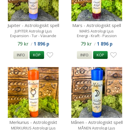
Jupiter - Astrologiskt spell
Mars - Astrologiskt spell
candle
candle
JUPITER Astrologi Ljus
MARS Astrologi Ljus
Expansion - Tur - Växande
Energi - Kraft - Passion
79 kr
1 896 p
79 kr
1 896 p
/
/
INFO
KÖP
INFO
KÖP
Merkurius - Astrologiskt
Månen - Astrologiskt spell
spell candle
candle
MERKURIUS Astrologi Ljus
MÅNEN Astrologi Ljus