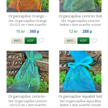
Organzapåse Orange -
Organzapåse LinGrön 9x8
12x12,5 ,5cm
4 cm
Skir Organzapåse Orange
Skir Organzapåse LinGrön
12x12,5 cm + 4cm ovanför
9x8cm + 4cm ovanför snöret
snöret
15 kr
360 p
12 kr
288 p
/
/
INFO
KÖP
INFO
KÖP
Organzapåse LinGrön -
Organzapåse Aquablå 9x8
12x12,5 ,5cm
4 cm
Skir Organzapåse LinGrön
Skir organzapåse Aqua Blue
12x12,5 cm + 4cm ovanför
9x8cm + 4cm ovanför snöret