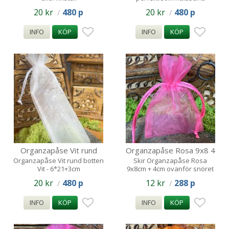
20 kr
480 p
20 kr
480 p
/
/
INFO
KÖP
INFO
KÖP
Organzapåse Vit rund
Organzapåse Rosa 9x8 4
botten Vit -
cm
Organzapåse Vit rund botten
Skir Organzapåse Rosa
Vit - 6*21+3cm
9x8cm + 4cm ovanför snöret
6*21_x005F_x005F
20 kr
480 p
12 kr
288 p
/
/
INFO
KÖP
INFO
KÖP