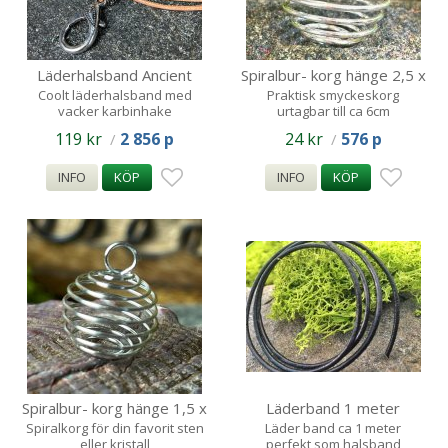
Läderhalsband Ancient
Spiralbur- korg hänge 2,5 x
Hook
3 - 6 cm
Coolt läderhalsband med
Praktisk smyckeskorg
vacker karbinhake
urtagbar till ca 6cm
119 kr
2 856 p
24 kr
576 p
/
/
INFO
KÖP
INFO
KÖP
Spiralbur- korg hänge 1,5 x
Läderband 1 meter
1.5 - 3
Spiralkorg för din favorit sten
Läder band ca 1 meter
eller kristall
perfekt som halsband