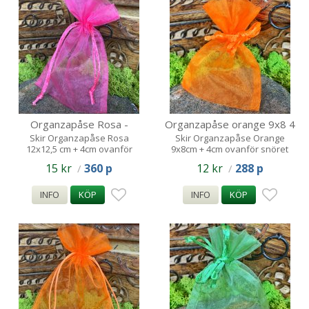
Organzapåse Rosa -
Organzapåse orange 9x8 4
12x12,5 ,5cm
cm
Skir Organzapåse Rosa
Skir Organzapåse Orange
12x12,5 cm + 4cm ovanför
9x8cm + 4cm ovanför snöret
snöret
15 kr
360 p
12 kr
288 p
/
/
INFO
KÖP
INFO
KÖP