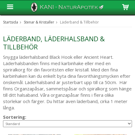
Startsida
Stenar & Kristaller
Läderband & Tillbehör
Produkten har blivit tillagd i varukorgen
LÄDERBAND, LÄDERHALSBAND &
TILLBEHÖR
Snygga läderhalsband Black Hook eller Ancient Heart.
Läderhalsbanden finns med karbinhake eller med en
spriralkorg för din favoritsten eller kristall. Med den fina
karbinhaken kan du enkelt byta dina favorithängsmycken efter
önskemål. Läderhalsband är justerbart upp till ca 50cm. Här
finns Organzapåsar, sammetspåsar och spiralkorg som hänge
till ditt halsaband. Våra organzapåsar finns i flera olika
storlekar och färger. Du hittar även läderband, cirka 1 meter
långa.
Sortering: