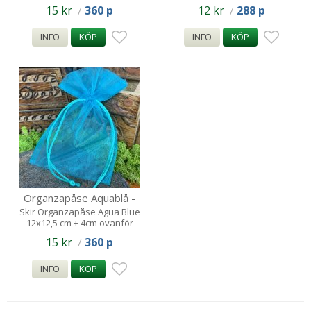
snöret
15 kr
360 p
12 kr
288 p
/
/
INFO
KÖP
INFO
KÖP
Organzapåse Aquablå -
12x12,5 ,5cm
Skir Organzapåse Agua Blue
12x12,5 cm + 4cm ovanför
snöret
15 kr
360 p
/
INFO
KÖP