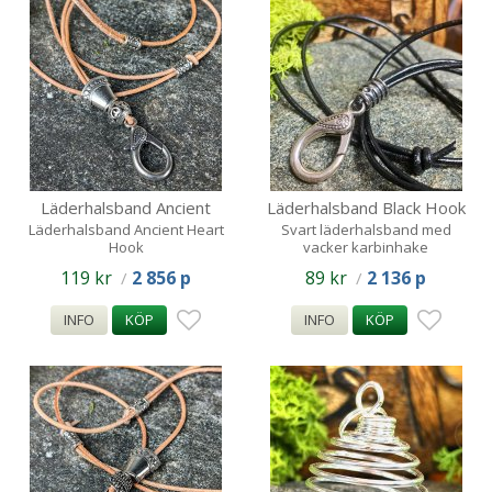
Läderhalsband Ancient
Läderhalsband Black Hook
Heart Hook
Läderhalsband Ancient Heart
Svart läderhalsband med
Hook
vacker karbinhake
119 kr
2 856 p
89 kr
2 136 p
/
/
INFO
KÖP
INFO
KÖP