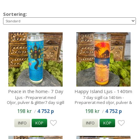
Sortering:
Peace in the home- 7 Day
Happy Island Ljus - 140tim
Spell Candle- 140tim
Ljus - Preparerat med
7 day sigill ca 140 tim -
Oljor, pulver & glitter7 day sigill
Preparerat med oljor, pulver &
ca 140 tim
glitter
198 kr
4 752 p
198 kr
4 752 p
/
/
INFO
KÖP
INFO
KÖP