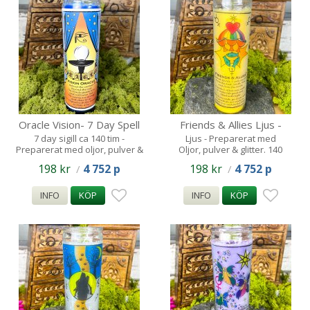
Oracle Vision- 7 Day Spell
Friends & Allies Ljus -
Candle - 140tim
140tim
7 day sigill ca 140 tim -
Ljus - Preparerat med
Preparerat med oljor, pulver &
Oljor, pulver & glitter. 140
glitter
timmar.
198 kr
4 752 p
198 kr
4 752 p
/
/
INFO
KÖP
INFO
KÖP