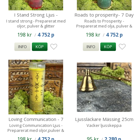
I Stand Strong Ljus -
Roads to prosperity- 7 Day
140tim
Spell Candle-140tim
I stand strong - Preparerat med
Roads to Prosperity -
oljor, pulver & glitter
Preparerat med olja, pulver &
glitter
198 kr
4 752 p
198 kr
4 752 p
/
/
INFO
KÖP
INFO
KÖP
Loving Communication - 7
Ljussläckare Mässing 25cm
Day Spell Candle-140tim
/ goddess
Loving Communication Ljus -
Vacker ljusskeppa
Preparerat med oljor,pulver &
glitter
198 kr
4 752 p
95 kr
2 280 p
/
/