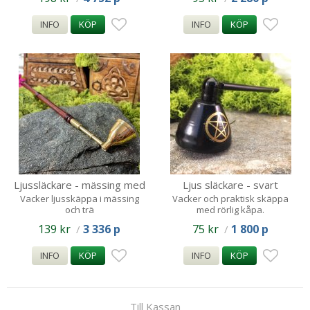
INFO
KÖP
INFO
KÖP
Ljussläckare - mässing med
Ljus släckare - svart
trähandtag 25cm
pentagram
Vacker ljusskäppa i mässing
Vacker och praktisk skäppa
och trä
med rörlig kåpa.
139 kr
3 336 p
75 kr
1 800 p
/
/
INFO
KÖP
INFO
KÖP
Till Kassan