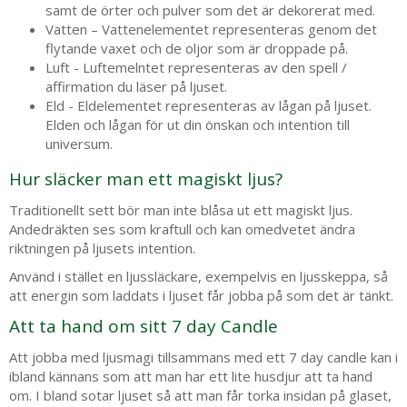
samt de örter och pulver som det är dekorerat med.
Vatten – Vattenelementet representeras genom det
flytande vaxet och de oljor som är droppade på.
Luft - Luftemelntet representeras av den spell /
affirmation du läser på ljuset.
Eld - Eldelementet representeras av lågan på ljuset.
Elden och lågan för ut din önskan och intention till
universum.
Hur släcker man ett magiskt ljus?
Traditionellt sett bör man inte blåsa ut ett magiskt ljus.
Andedräkten ses som kraftull och kan omedvetet ändra
riktningen på ljusets intention.
Använd i stället en ljussläckare, exempelvis en ljusskeppa, så
att energin som laddats i ljuset får jobba på som det är tänkt.
Att ta hand om sitt 7 day Candle
Att jobba med ljusmagi tillsammans med ett 7 day candle kan i
ibland kännans som att man har ett lite husdjur att ta hand
om. I bland sotar ljuset så att man får torka insidan på glaset,