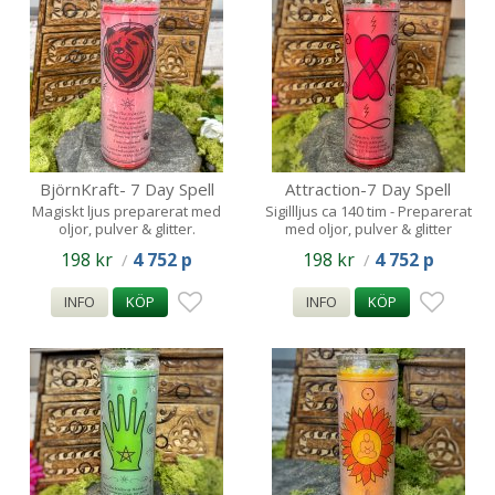
BjörnKraft- 7 Day Spell
Attraction-7 Day Spell
Candle 140tim
Candle - 140tim
Magiskt ljus preparerat med
Sigillljus ca 140 tim - Preparerat
oljor, pulver & glitter.
med oljor, pulver & glitter
198 kr
4 752 p
198 kr
4 752 p
/
/
INFO
KÖP
INFO
KÖP