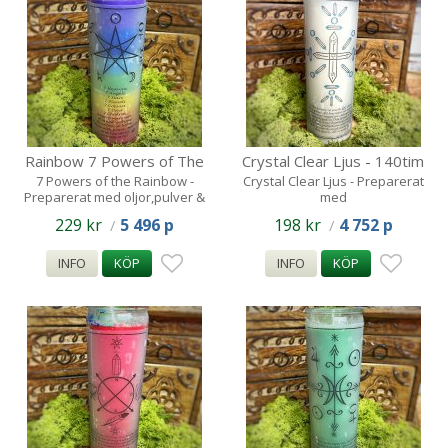
Rainbow 7 Powers of The
Crystal Clear Ljus - 140tim
rainbow Ljus/ 140tim
7 Powers of the Rainbow -
Crystal Clear Ljus - Preparerat
Preparerat med oljor,pulver &
med
glitter
Oljor, pulver & glitter
229 kr
5 496 p
198 kr
4 752 p
/
/
INFO
KÖP
INFO
KÖP