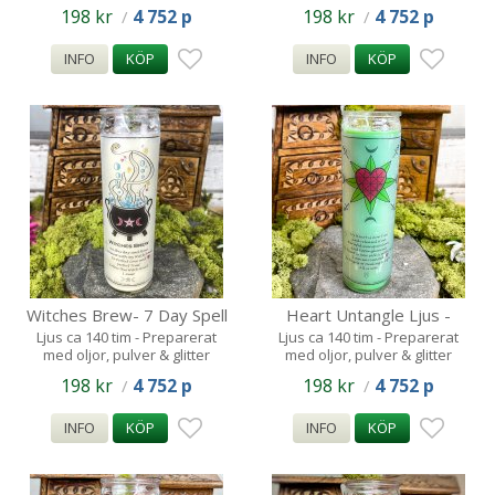
Oljor, pulver & glitter ca 140 tim
198 kr
4 752 p
198 kr
4 752 p
/
/
INFO
KÖP
INFO
KÖP
Witches Brew- 7 Day Spell
Heart Untangle Ljus -
Candle - 140tim
140tim
Ljus ca 140 tim - Preparerat
Ljus ca 140 tim - Preparerat
med oljor, pulver & glitter
med oljor, pulver & glitter
198 kr
4 752 p
198 kr
4 752 p
/
/
INFO
KÖP
INFO
KÖP