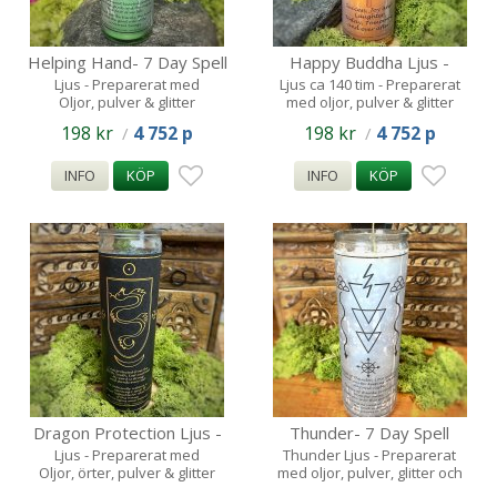
Helping Hand- 7 Day Spell
Happy Buddha Ljus -
Candle - 140tim
140tim
Ljus - Preparerat med
Ljus ca 140 tim - Preparerat
Oljor, pulver & glitter
med oljor, pulver & glitter
198 kr
4 752 p
198 kr
4 752 p
/
/
INFO
KÖP
INFO
KÖP
Dragon Protection Ljus -
Thunder- 7 Day Spell
140tim
Candle- 140tim
Ljus - Preparerat med
Thunder Ljus - Preparerat
Oljor, örter, pulver & glitter
med oljor, pulver, glitter och
magisk intention.