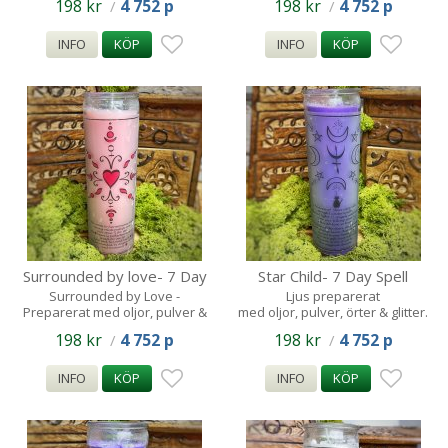
198 kr
4 752 p
198 kr
4 752 p
/
/
INFO
KÖP
INFO
KÖP
Surrounded by love- 7 Day
Star Child- 7 Day Spell
Spell Candle- 140tim
Candle -140tim
Surrounded by Love -
Ljus preparerat
Preparerat med oljor, pulver &
med oljor, pulver, örter & glitter.
glitter
140 Timmar
198 kr
4 752 p
198 kr
4 752 p
/
/
INFO
KÖP
INFO
KÖP