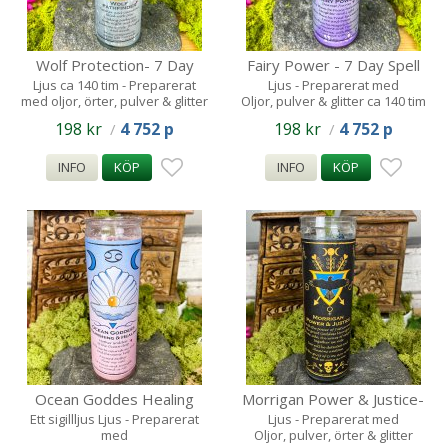
Wolf Protection- 7 Day
Fairy Power - 7 Day Spell
Spell Candle - 140 tim
Candle - 140tim
Ljus ca 140 tim - Preparerat
Ljus - Preparerat med
med oljor, örter, pulver & glitter
Oljor, pulver & glitter ca 140 tim
198 kr
4 752 p
198 kr
4 752 p
/
/
INFO
KÖP
INFO
KÖP
Ocean Goddes Healing
Morrigan Power & Justice-
Ljus- 7 Day Spell Candle-
7 Day Spell Candle - 140
Ett sigillljus Ljus - Preparerat
Ljus - Preparerat med
med
Oljor, pulver, örter & glitter
140