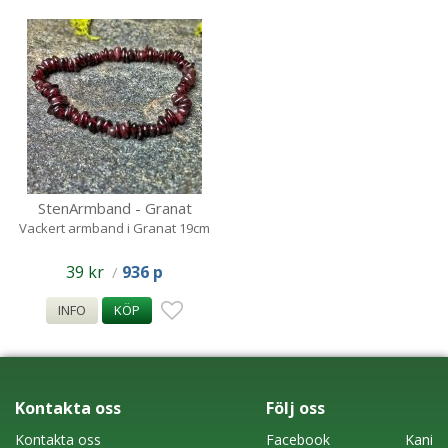
StenArmband - Granat
chipstone
Vackert armband i Granat 19cm
39 kr
936 p
/
INFO
KÖP
Kontakta oss
Följ oss
Kontakta oss
Faceboo
k
Kani