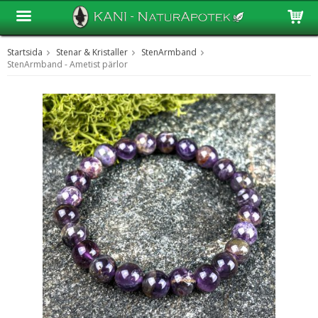
Startsida
Stenar & Kristaller
StenArmband
Produkten har blivit tillagd i varukorgen
StenArmband - Ametist pärlor