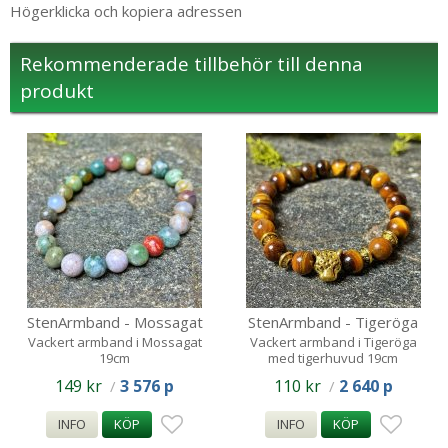
Högerklicka och kopiera adressen
Rekommenderade tillbehör till denna
produkt
StenArmband - Mossagat
StenArmband - Tigeröga
pärlor
med Leopardhuvud
Vackert armband i Mossagat
Vackert armband i Tigeröga
19cm
med tigerhuvud 19cm
149 kr
3 576 p
110 kr
2 640 p
/
/
INFO
KÖP
INFO
KÖP