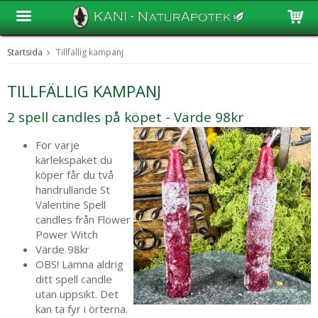
Startsida
Tillfällig kampanj
Produkten har blivit tillagd i varukorgen
TILLFÄLLIG KAMPANJ
2 spell candles på köpet - Värde 98kr
För varje
kärlekspaket du
köper får du två
handrullande St
Valentine Spell
candles från Flower
Power Witch
Värde 98kr
OBS! Lämna aldrig
ditt spell candle
utan uppsikt. Det
kan ta fyr i örterna.