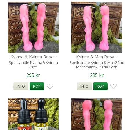
Kvinna & Kvinna Rosa -
Kvinna & Man Rosa -
Spellcandle- Figurljus
Spellcandle
Spellcandle Kvinna& Kvinna
Spellcandle Kvinna & Man20cm
20cm
för romantik, kärlek och
för healing, romantik och
helande.
295 kr
295 kr
kärlek.
INFO
KÖP
INFO
KÖP