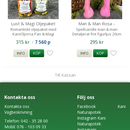
Lust & Magi Oljepaket
Man & Man Rosa -
Spellcandle- Figurljus
Romantiskt oljepaket med
Spellcandle man & man
KaniOljorna Pan & Magi
Detaljerat fint figurljus 20cm
. För romantik, kärlek och
315 kr
7 560 p
295 kr
/
healing. Samt sammanföra
eller separera i skönhet
INFO
KÖP
INFO
KÖP
Till Kassan
Kontakta oss
Följ oss
Kontakta oss
Faceboo
k
Kani
Vägbeskrivning
Naturapotek
Instagram
Kani
Telefon:
042 - 35 28 00
Naturapotek
Mobil:
076 - 103 09 33
Instagram