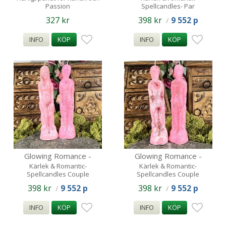
Passion
Spellcandles- Par
327 kr
398 kr
9 552 p
/
INFO
KÖP
INFO
KÖP
Glowing Romance -
Glowing Romance -
Kvinna/man Spellcandles
Man/Man Spellcandles
Kärlek & Romantic-
Kärlek & Romantic-
Spellcandles Couple
Spellcandles Couple
398 kr
9 552 p
398 kr
9 552 p
/
/
INFO
KÖP
INFO
KÖP