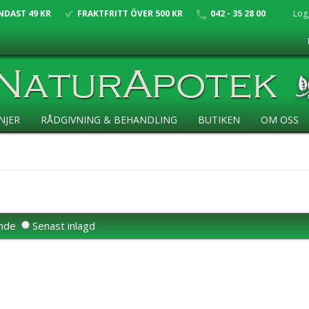
NDAST 49 KR
FRAKTFRITT ÖVER 500 KR
042 - 35 28 00
Log
NJER
RÅDGIVNING & BEHANDLING
BUTIKEN
OM OSS
ande
Senast inlagd