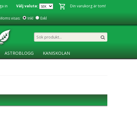
ga in
Välj valuta:
Din varukorg är tom!
Moms visas:
Inkl
Exkl
ASTROBLOGG
KANISKOLAN