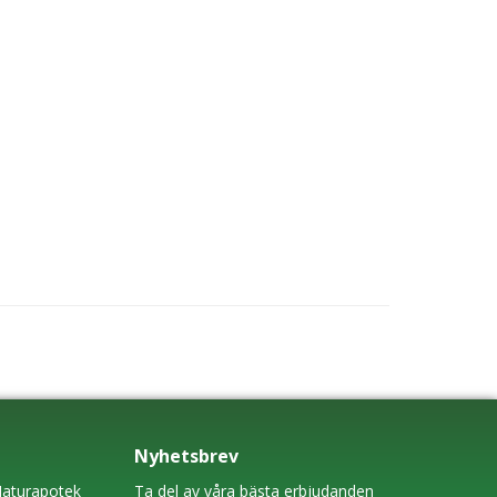
Nyhetsbrev
aturapotek
Ta del av våra bästa erbjudanden