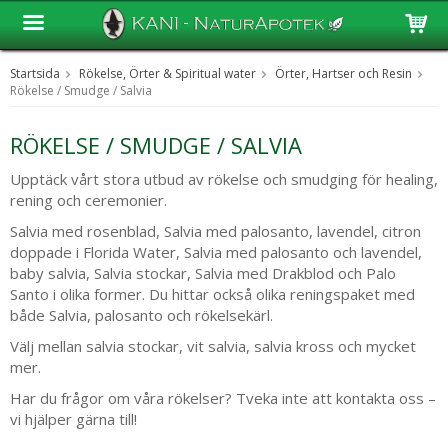
Startsida
Rökelse, Örter & Spiritual water
Örter, Hartser och Resin
Produkten har blivit tillagd i varukorgen
Rökelse / Smudge / Salvia
RÖKELSE / SMUDGE / SALVIA
Upptäck vårt stora utbud av rökelse och smudging för healing,
rening och ceremonier.
Salvia med rosenblad, Salvia med palosanto, lavendel, citron
doppade i Florida Water, Salvia med palosanto och lavendel,
baby salvia, Salvia stockar, Salvia med Drakblod och Palo
Santo i olika former. Du hittar också olika reningspaket med
både Salvia, palosanto och rökelsekärl.
Välj mellan salvia stockar, vit salvia, salvia kross och mycket
mer.
Har du frågor om våra rökelser? Tveka inte att kontakta oss –
vi hjälper gärna till!