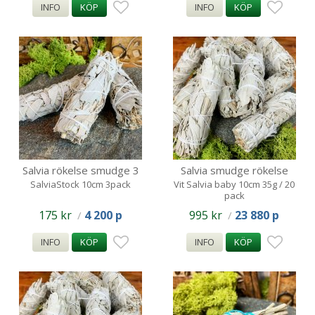
INFO
KÖP
INFO
KÖP
Salvia rökelse smudge 3
Salvia smudge rökelse
pack/ ca 10cm 35g
paket 20 pack / ca 10cm /
SalviaStock 10cm 3pack
Vit Salvia baby 10cm 35g / 20
pack
35
175 kr
4 200 p
995 kr
23 880 p
/
/
INFO
KÖP
INFO
KÖP