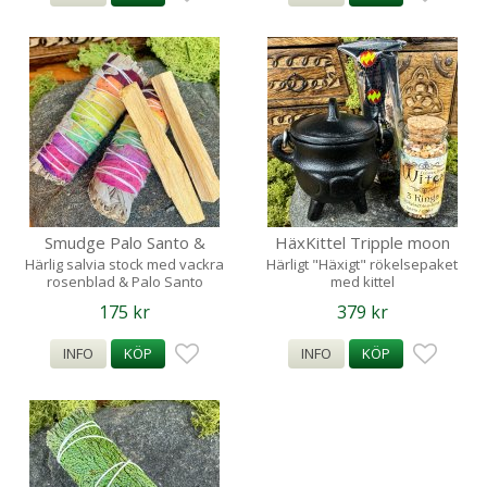
Smudge Palo Santo &
HäxKittel Tripple moon
Rainbow Salvia rökelse
Rökelse 3 Kings Kani
Härlig salvia stock med vackra
Härligt "Häxigt" rökelsepaket
rosenblad & Palo Santo
med kittel
NaturA
175 kr
379 kr
INFO
KÖP
INFO
KÖP