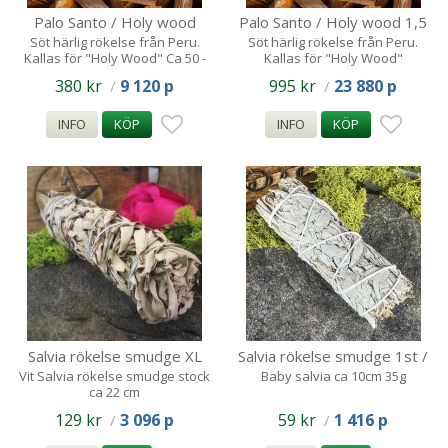
Palo Santo / Holy wood
Palo Santo / Holy wood 1,5
500g (ca 50-60 Stickor)
kg (ca 150-170 rökelse
Söt härlig rökelse från Peru.
Söt härlig rökelse från Peru.
Kallas för "Holy Wood" Ca 50 -
Kallas för "Holy Wood"
60 stickor stickor
380 kr
9 120 p
995 kr
23 880 p
/
/
INFO
KÖP
INFO
KÖP
Salvia rökelse smudge XL
Salvia rökelse smudge 1st /
22cm
ca 10cm ca 35g
Vit Salvia rökelse smudge stock
Baby salvia ca 10cm 35g
ca 22 cm
129 kr
3 096 p
59 kr
1 416 p
/
/