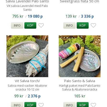
Salvia Lavendel Palo santo
Sweetgrass fläta 50 cm
10pack / 10-12cm ca 25
Vit salvia Lavendel med Palo
Santo
795 kr
19 080 p
139 kr
3 336 p
/
/
INFO
KÖP
INFO
KÖP
Vit Salvia torch/
Palo Santo & Salvia
Abalonsnäcka 8-10cm
Rainbow & Abalone 7-9cm
Salvia med vacker Abalone
Härligt paket med PaloSanto
snäcka 10-12 cm
Salvia & Abalonesnäcka
Smudge
99 kr
2 376 p
165 kr
/
INFO
KÖP
INFO
KÖP