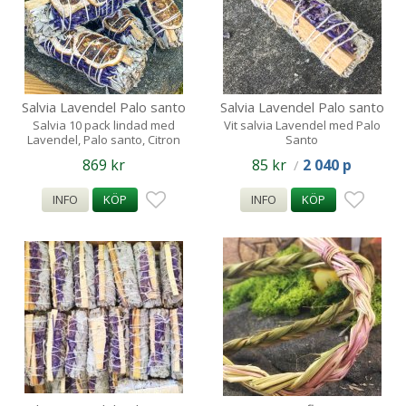
Salvia Lavendel Palo santo
Salvia Lavendel Palo santo
Citron Florida Water 10
1st / 10-12cm ca 25g
Salvia 10 pack lindad med
Vit salvia Lavendel med Palo
Lavendel, Palo santo, Citron
Santo
och Florida water
869 kr
85 kr
2 040 p
/
INFO
KÖP
INFO
KÖP