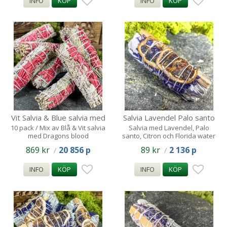
INFO
KÖP
INFO
KÖP
Vit Salvia & Blue salvia med
Salvia Lavendel Palo santo
Dragons blood 10st /
Citron Florida Water 1s
10 pack / Mix av Blå & Vit salvia
Salvia med Lavendel, Palo
med Dragons blood
santo, Citron och Florida water
869 kr
20 856 p
89 kr
2 136 p
/
/
INFO
KÖP
INFO
KÖP