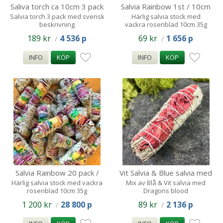
Saliva torch ca 10cm 3 pack
Salvia Rainbow 1st / 10cm
ca 35g
Salvia torch 3 pack med svensk
Härlig salvia stock med
beskrivning
vackra rosenblad 10cm 35g
189 kr
4 536 p
69 kr
1 656 p
/
/
INFO
KÖP
INFO
KÖP
Salvia Rainbow 20 pack /
Vit Salvia & Blue salvia med
10cm ca 35g
Dragons blood 1st /
Härlig salvia stock med vackra
Mix av Blå & Vit salvia med
rosenblad 10cm 35g
Dragons blood
1 200 kr
28 800 p
89 kr
2 136 p
/
/