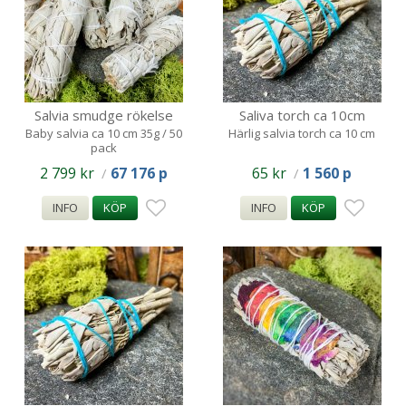
Salvia smudge rökelse
Saliva torch ca 10cm
paket 60 pack / ca 10cm /
Baby salvia ca 10 cm 35g / 50
Härlig salvia torch ca 10 cm
pack
35
2 799 kr
67 176 p
65 kr
1 560 p
/
/
INFO
KÖP
INFO
KÖP