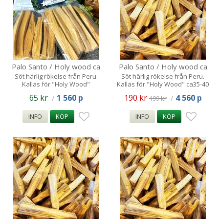
Palo Santo / Holy wood ca
Palo Santo / Holy wood ca
40g (ca 5-6 stickor) rök
250g (ca 25-30 stickor)
Söt härlig rökelse från Peru.
Söt härlig rökelse från Peru.
Kallas för "Holy Wood"
Kallas för "Holy Wood" ca35-40
stickor
65 kr
1 560 p
190 kr
4 560 p
/
/
199 kr
INFO
KÖP
INFO
KÖP