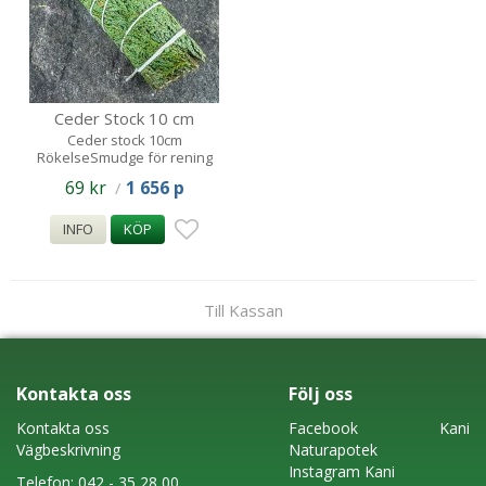
Ceder Stock 10 cm
Ceder stock 10cm
RökelseSmudge för rening
69 kr
1 656 p
/
INFO
KÖP
Till Kassan
Kontakta oss
Följ oss
Kontakta oss
Faceboo
k
Kani
Vägbeskrivning
Naturapotek
Instagram
Kani
Telefon:
042 - 35 28 00