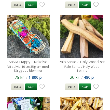
INFO
KÖP
INFO
KÖP
Salvia Happy - Rökelse
Palo Santo / Holy Wood /en
smudge
rökelsepinne
Vit salvia 10 cm 35gram med
Palo Santo / Holy Wood
färgglada blommor
1 pinne
75 kr
1 800 p
20 kr
480 p
/
/
INFO
KÖP
INFO
KÖP