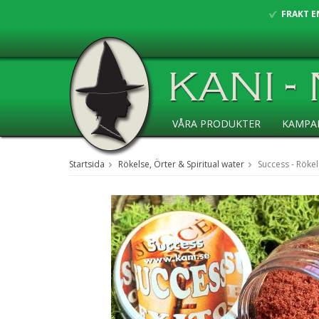
FRAKT E
VÅRA PRODUKTER
KAMPA
ANSÖKAN ÅF
Startsida
Rökelse, Örter & Spiritual water
Success - Röke