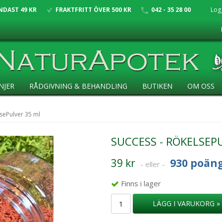
NDAST 49 KR
FRAKTFRITT ÖVER 500 KR
042 - 35 28 00
Log
NJER
RÅDGIVNING & BEHANDLING
BUTIKEN
OM OSS
lsePulver 35 ml
SUCCESS - RÖKELSEP
39 kr
930 poän
- eller -
Finns i lager
LÄGG I VARUKORG »