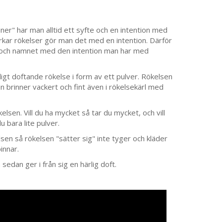
oner" har man alltid ett syfte och en intention med
rkar rökelser gör man det med en intention. Därför
 och namnet med den intention man har med
ligt doftande rökelse i form av ett pulver. Rökelsen
n brinner vackert och fint även i rökelsekärl med
elsen. Vill du ha mycket så tar du mycket, och vill
du bara lite pulver.
sen så rökelsen "sätter sig" inte tyger och kläder
innar.
sedan ger i från sig en härlig doft.