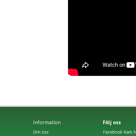
Information
Följ oss
Om oss
Faceboo
k
Kani N