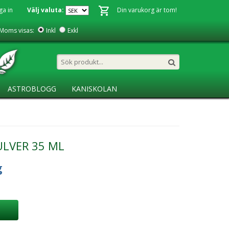
ga in
Välj valuta:
Din varukorg är tom!
Moms visas:
Inkl
Exkl
ASTROBLOGG
KANISKOLAN
ULVER 35 ML
g