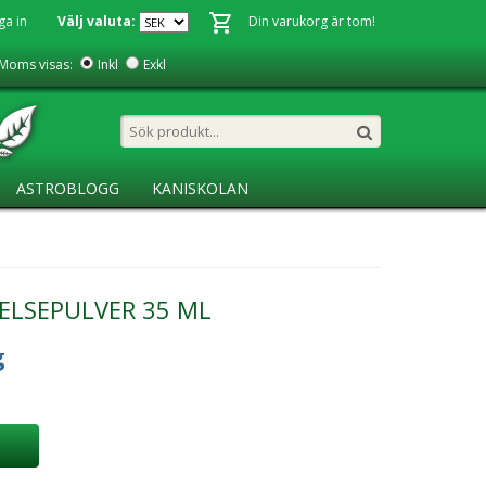
ga in
Välj valuta:
Din varukorg är tom!
Moms visas:
Inkl
Exkl
ASTROBLOGG
KANISKOLAN
ELSEPULVER 35 ML
g