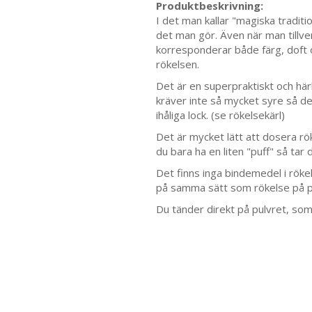
Produktbeskrivning:
I det man kallar "magiska traditi
det man gör. Även när man tillve
korresponderar både färg, doft
rökelsen.
Det är en superpraktiskt och här
kräver inte så mycket syre så de
ihåliga lock. (se rökelsekärl)
Det är mycket lätt att dosera rök
du bara ha en liten "puff" så tar 
Det finns inga bindemedel i rökel
på samma sätt som rökelse på p
Du tänder direkt på pulvret, som 