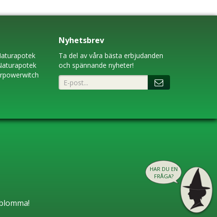
Nyhetsbrev
aturapotek
Ta del av våra bästa erbjudanden
Naturapotek
och spännande nyheter!
erpowerwitch
HAR DU EN
FRÅGA?
n blomma!