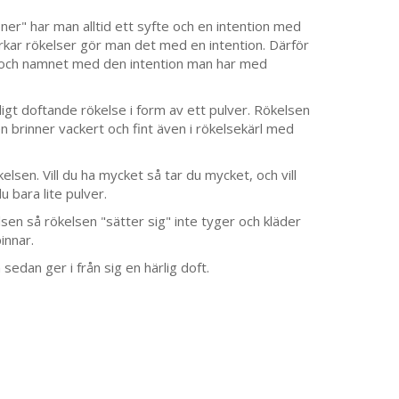
oner" har man alltid ett syfte och en intention med
rkar rökelser gör man det med en intention. Därför
 och namnet med den intention man har med
ligt doftande rökelse i form av ett pulver. Rökelsen
n brinner vackert och fint även i rökelsekärl med
elsen. Vill du ha mycket så tar du mycket, och vill
du bara lite pulver.
sen så rökelsen "sätter sig" inte tyger och kläder
innar.
sedan ger i från sig en härlig doft.