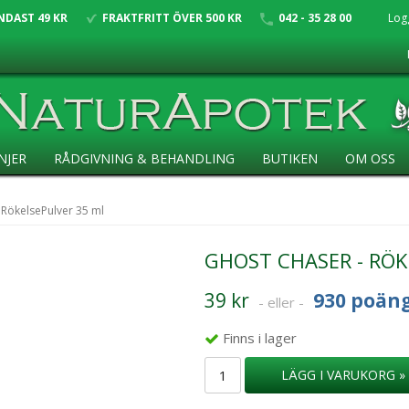
NDAST 49 KR
FRAKTFRITT ÖVER 500 KR
042 - 35 28 00
Log
NJER
RÅDGIVNING & BEHANDLING
BUTIKEN
OM OSS
 RökelsePulver 35 ml
GHOST CHASER - RÖK
39 kr
930 poän
- eller -
Finns i lager
LÄGG I VARUKORG »