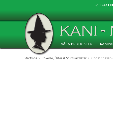
FRAKT E
VÅRA PRODUKTER
KAMPA
ANSÖKAN ÅF
Startsida
Rökelse, Örter & Spiritual water
Ghost Chaser -