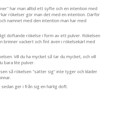
oner" har man alltid ett syfte och en intention med
rkar rökelser gör man det med en intention. Därför
 och namnet med den intention man har med
ligt doftande rökelse i form av ett pulver. Rökelsen
n brinner vackert och fint även i rökelsekärl med
elsen. Vill du ha mycket så tar du mycket, och vill
du bara lite pulver.
sen så rökelsen "sätter sig" inte tyger och kläder
innar.
sedan ger i från sig en härlig doft.