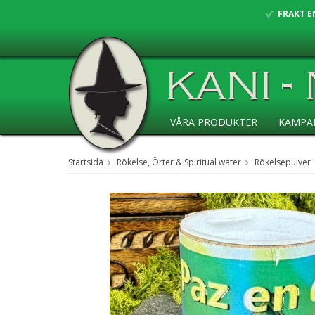
FRAKT E
VÅRA PRODUKTER
KAMPA
ANSÖKAN ÅF
Startsida
Rökelse, Örter & Spiritual water
Rökelsepulver