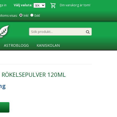
ga in
Välj valuta:
Din varukorg är tom!
Moms visas:
Inkl
Exkl
ASTROBLOGG
KANISKOLAN
- RÖKELSEPULVER 120ML
ng