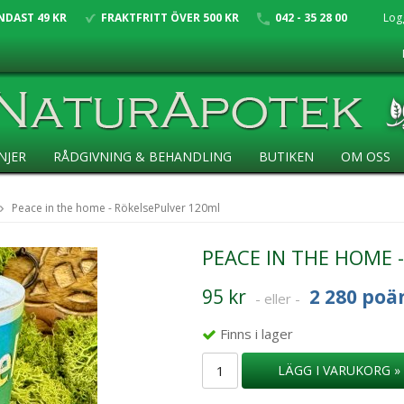
NDAST 49 KR
FRAKTFRITT ÖVER 500 KR
042 - 35 28 00
Log
NJER
RÅDGIVNING & BEHANDLING
BUTIKEN
OM OSS
Peace in the home - RökelsePulver 120ml
PEACE IN THE HOME 
95 kr
2 280 poä
- eller -
Finns i lager
LÄGG I VARUKORG »