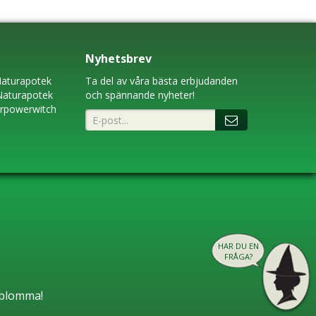
Nyhetsbrev
aturapotek
Ta del av våra bästa erbjudanden
Naturapotek
och spännande nyheter!
erpowerwitch
HAR DU EN
FRÅGA?
n blomma!