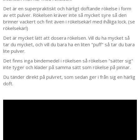
Det är en superpraktiskt och härligt doftande rökelse i form
av ett pulver. Rökelsen kräver inte så mycket syre så den
brinner vackert och fint även i rökelsekärl med ihåliga lock. (se
rökelsekärl)
Det är mycket lätt att dosera rökelsen. Vill du ha mycket så
tar du mycket, och vill du bara ha en liten "puff" så tar du bara
lite pulver.
Det finns inga bindemedel i rökelsen så rökelsen "sätter sig"
inte tyger och kläder på samma sätt som rökelse på pinnar.
Du tänder direkt på pulvret, som sedan ger i från sig en härlig
doft.