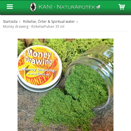
Startsida
Rökelse, Örter & Spiritual water
Produkten har blivit tillagd i varukorgen
Money drawing - RökelsePulver 35 ml