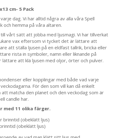
5x13 cm- 5 Pack
rje dag. Vi har alltid några av alla våra Spell
tik och hemma på våra altaren.
ll vårt sätt att jobba med ljusmagi. Vi har tillverkat
jukare vax eftersom vi tycket det är lättare att
re att ställa ljusen på en eldfast tallrik, bricka eller
lättare rista in symboler, namn eller liknande på
r lättare att klä ljusen med oljor, örter och pulver.
pondenser eller kopplingar med både vad varje
a veckodagarna. För den som vill kan då enkelt
om att matcha den planet och den veckodag som är
ell candle har.
ar med 11 olika färger.
brinntid (obeklätt ljus)
inntid (obeklätt ljus)
eroende av vad man klätt sitt ljus med