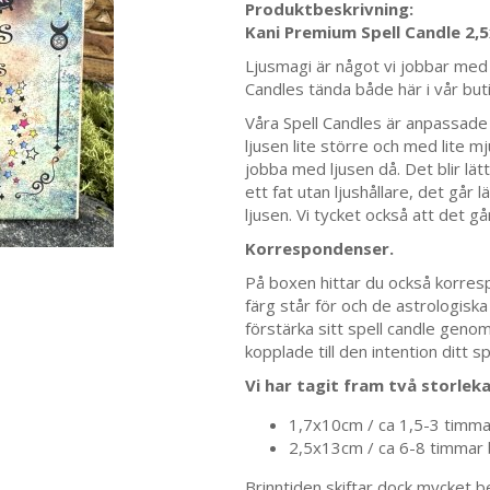
Produktbeskrivning:
Kani Premium Spell Candle 2,
Ljusmagi är något vi jobbar med va
Candles tända både här i vår bu
Våra Spell Candles är anpassade ti
ljusen lite större och med lite m
jobba med ljusen då. Det blir lätta
ett fat utan ljushållare, det går 
ljusen. Vi tycket också att det gå
Korrespondenser.
På boxen hittar du också korres
färg står för och de astrologisk
förstärka sitt spell candle gen
kopplade till den intention ditt sp
Vi har tagit fram två storlek
1,7x10cm / ca 1,5-3 timmar 
2,5x13cm / ca 6-8 timmar br
Brinntiden skiftar dock mycket b