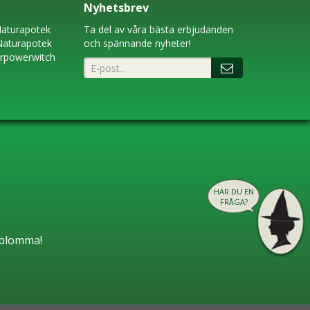
Nyhetsbrev
aturapotek
Ta del av våra bästa erbjudanden
Naturapotek
och spännande nyheter!
erpowerwitch
HAR DU EN
FRÅGA?
n blomma!