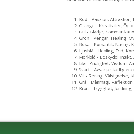
Röd - Passion, Attraktion,
Orange - Kreativitet, Öppn
Gul - Glädje, Kommunikati
Grön - Pengar, Healing, Ö
Rosa - Romantik, Näring, K
Ljusblå - Healing, Frid, K
Mörkblå - Beskydd, Insikt,
Lila - Andlighet, Visdom, A
Svart - Avvärja skadlig en
Vit - Rening, Välsignelse, K
Grå - Månmagi, Reflektion,
Brun - Trygghet, Jordning,