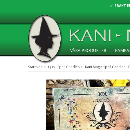
FRAKT E
VÅRA PRODUKTER
KAMPA
ANSÖKAN ÅF
Startsida
Ljus - Spell Candles
Kani Magic Spell Candles - 