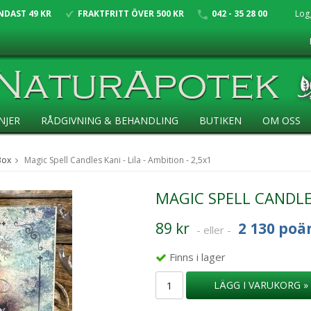
NDAST 49 KR
FRAKTFRITT ÖVER 500 KR
042 - 35 28 00
Log
NJER
RÅDGIVNING & BEHANDLING
BUTIKEN
OM OSS
Box
Magic Spell Candles Kani - Lila - Ambition - 2,5x1
MAGIC SPELL CANDLES 
89 kr
2 130 poä
- eller -
Finns i lager
LÄGG I VARUKORG »