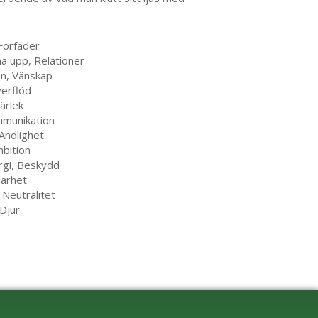
 Förfäder
a upp, Relationer
on, Vänskap
verflöd
ärlek
ommunikation
 Andlighet
mbition
ergi, Beskydd
larhet
 Neutralitet
 Djur