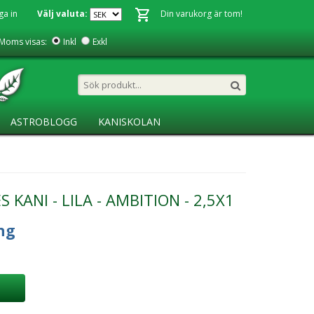
ga in
Välj valuta:
Din varukorg är tom!
Moms visas:
Inkl
Exkl
ASTROBLOGG
KANISKOLAN
KANI - LILA - AMBITION - 2,5X1
ng