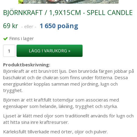
BJÖRNKRAFT / 1,9X15CM - SPELL CANDLE
69 kr
1 650 poäng
- eller -
Finns i lager
LÄGG I VARUKORG »
Produktbeskrivning:
Björnkraft är ett brun/rött ljus. Den brunröda färgen jobbar på
baschakrat och de chakran som finns under fötterna. Dessa
energipunkter kopplas samman med jordning, lugn och
trygghet.
Björnen är ett kraftfullt totemdjur som associeras med
egenskaper som helande, läkning, trygghet och styrka.
Ljuset är klätt med oljor som traditionellt används för lugn och
att hitta sina inre kraftresurser.
Kärleksfullt tillverkade med örter, oljor och pulver.