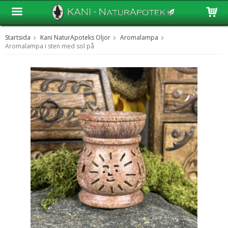
Startsida
Kani NaturApoteks Oljor
Aromalampa
Produkten har blivit tillagd i varukorgen
Aromalampa i sten med sol på