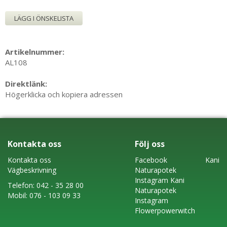
LÄGG I ÖNSKELISTA
Artikelnummer:
AL108
Direktlänk:
Högerklicka och kopiera adressen
Kontakta oss
Följ oss
Kontakta oss
Faceboo
k
Kani
Vägbeskrivning
Naturapotek
Instagram
Kani
Telefon:
042 - 35 28 00
Naturapotek
Mobil:
076 - 103 09 33
Instagram
Flowerpowerwitch