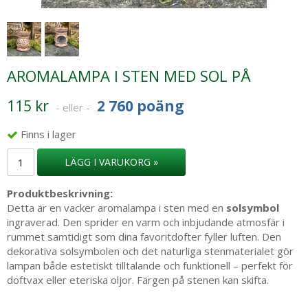
AROMALAMPA I STEN MED SOL PÅ
115 kr
2 760 poäng
- eller -
Finns i lager
LÄGG I VARUKORG »
Produktbeskrivning:
Detta är en vacker aromalampa i sten med en
solsymbol
ingraverad. Den sprider en varm och inbjudande atmosfär i
rummet samtidigt som dina favoritdofter fyller luften. Den
dekorativa solsymbolen och det naturliga stenmaterialet gör
lampan både estetiskt tilltalande och funktionell – perfekt för
doftvax eller eteriska oljor. Färgen på stenen kan skifta.