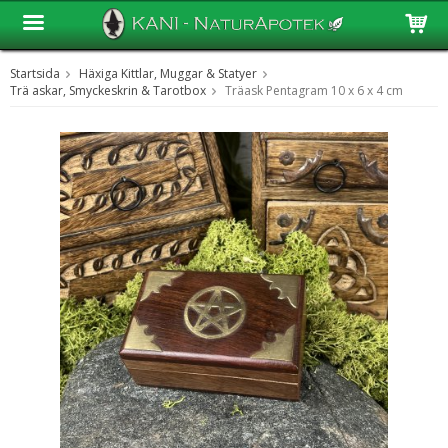
Startsida
Häxiga Kittlar, Muggar & Statyer
Produkten har blivit tillagd i varukorgen
Trä askar, Smyckeskrin & Tarotbox
Träask Pentagram 10 x 6 x 4 cm