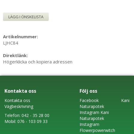
LÄGG I ÖNSKELISTA
Artikelnummer:
LJHC84
Direktlänk:
Högerklicka och kopiera adressen
Kontakta oss
Följ oss
Kontakta oss
Faceboo
k
Kani
Vägbeskrivning
Naturapotek
Instagram
Kani
Telefon:
042 - 35 28 00
Naturapotek
Mobil:
076 - 103 09 33
Instagram
Flowerpowerwitch