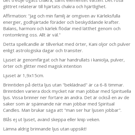
det tredje ögats chakra, samt elementet vatten. Det rosa
glittret relaterar till hjärtats chakra och hjärtlighet.
Affirmation: "Jag och min familj är omgiven av Kärleksfulla
energier, godhjärtade föräder och beskyddande krafter.
Balans, harmoni och kärlek flödar med lätthet genom och
rontomkring oss. Allt är väl."
Detta spellcandle är tillverkat med örter, Kani oljor och pulver
enligt astrologiska dagar och transiter.
Ljuset är genomfärgat och har handrullats i kaniolja, pulver,
örter och glitter med magisk intention
Ljuset är 1,9x15cm.
Brinntiden på detta ljus utan "beklädnad" är ca 6-8 timmar.
Brinntiden variera dock mycket när man jobbar med Spirituella
ljus. Vissa brinner ner fortare än andra. Det är också en av de
saker som är spännande när man jobbar med Spiritual
Candles. Man brukar säga att "man ser hur ljusen jobbar".
Blås ej ut ljuset, avänd skeppa eller knip veken.
Lämna aldrig brinnande ljus utan uppsikt!