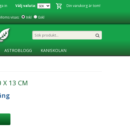
ga in
Välj valuta:
Din varukorg är tom!
Moms visas:
Inkl
Exkl
ASTROBLOGG
KANISKOLAN
 X 13 CM
äng