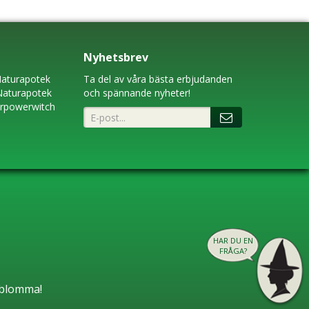
Nyhetsbrev
aturapotek
Ta del av våra bästa erbjudanden
Naturapotek
och spännande nyheter!
erpowerwitch
HAR DU EN
FRÅGA?
n blomma!