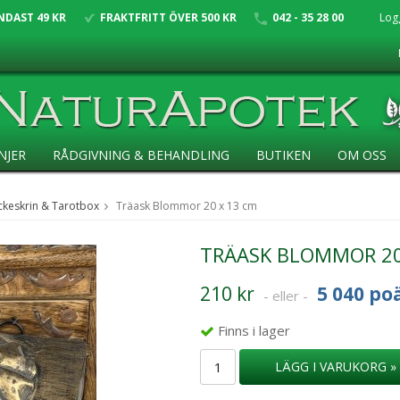
NDAST 49 KR
FRAKTFRITT ÖVER 500 KR
042 - 35 28 00
Log
NJER
RÅDGIVNING & BEHANDLING
BUTIKEN
OM OSS
ckeskrin & Tarotbox
Träask Blommor 20 x 13 cm
TRÄASK BLOMMOR 20
210 kr
5 040 po
- eller -
Finns i lager
LÄGG I VARUKORG »