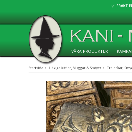
FRAKT E
VÅRA PRODUKTER
KAMPA
ANSÖKAN ÅF
Startsida
Häxiga Kittlar, Muggar & Statyer
Trä askar, Smy