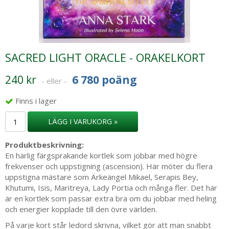
SACRED LIGHT ORACLE - ORAKELKORT
240 kr
6 780 poäng
- eller -
Finns i lager
LÄGG I VARUKORG »
Produktbeskrivning:
En härlig färgsprakande kortlek som jobbar med högre
frekvenser och uppstigning (ascension). Här möter du flera
uppstigna mästare som Ärkeängel Mikael, Serapis Bey,
Khutumi, Isis, Maritreya, Lady Portia och många fler. Det här
är en kortlek som passar extra bra om du jobbar med heling
och energier kopplade till den övre världen.
På varje kort står ledord skrivna, vilket gör att man snabbt