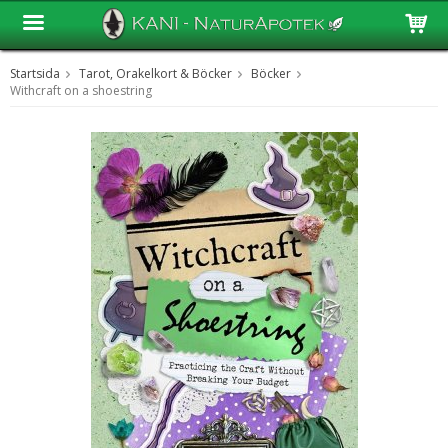
Startsida
Tarot, Orakelkort & Böcker
Böcker
Produkten har blivit tillagd i varukorgen
Withcraft on a shoestring