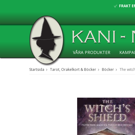
FRAKT E
VÅRA PRODUKTER
KAMPA
ANSÖKAN ÅF
Startsida
Tarot, Orakelkort & Böcker
Böcker
The witch