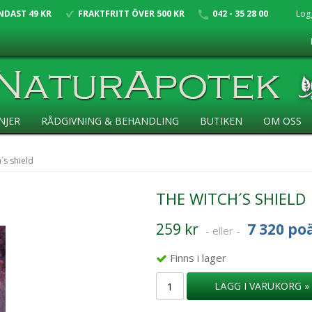
NDAST 49 KR
FRAKTFRITT ÖVER 500 KR
042 - 35 28 00
Log
NJER
RÅDGIVNING & BEHANDLING
BUTIKEN
OM OSS
´s shield
THE WITCH´S SHIELD
259 kr
7 320 po
- eller -
Finns i lager
LÄGG I VARUKORG »