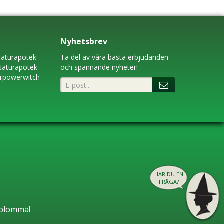
Nyhetsbrev
aturapotek
Ta del av våra bästa erbjudanden
Naturapotek
och spännande nyheter!
erpowerwitch
HAR DU EN
FRÅGA?
n blomma!