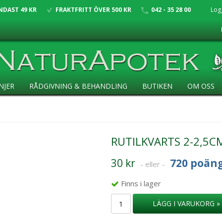
NDAST 49 KR
FRAKTFRITT ÖVER 500 KR
042 - 35 28 00
Log
NJER
RÅDGIVNING & BEHANDLING
BUTIKEN
OM OSS
RUTILKVARTS 2-2,5C
30 kr
720 poän
- eller -
Finns i lager
LÄGG I VARUKORG »