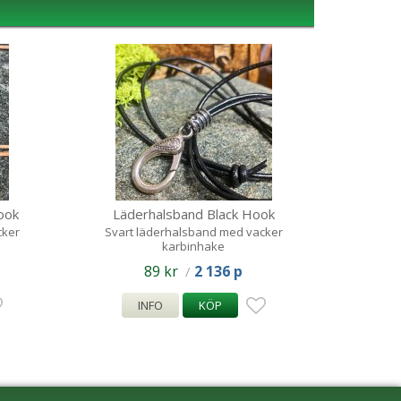
ook
Läderhalsband Black Hook
cker
Svart läderhalsband med vacker
karbinhake
89 kr
2 136 p
/
INFO
KÖP