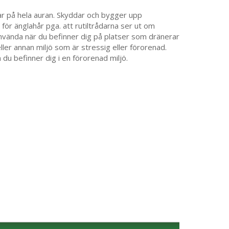
tar på hela auran. Skyddar och bygger upp
för änglahår pga. att rutiltrådarna ser ut om
använda när du befinner dig på platser som dränerar
ller annan miljö som är stressig eller förorenad.
u befinner dig i en förorenad miljö.