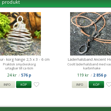
a produkt
bur- korg hänge 2,5 x 3 - 6 cm
Läderhalsband Ancient H
Praktisk smyckeskorg
Coolt läderhalsband med va
urtagbar till ca 6cm
karbinhake
24 kr
576 p
119 kr
2 856 p
/
/
INFO
KÖP
INFO
KÖP