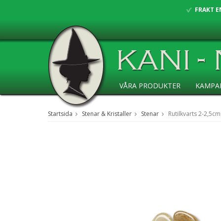
FRAKT E
VÅRA PRODUKTER
KAMPA
ANSÖKAN ÅF
Startsida
Stenar & Kristaller
Stenar
Rutilkvarts 2-2,5cm