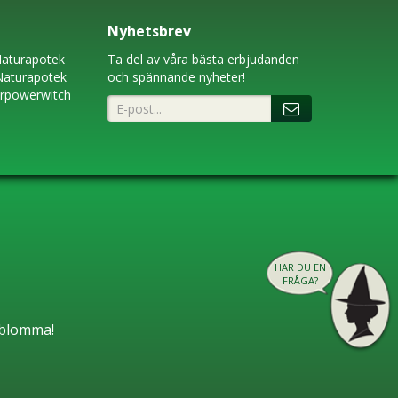
Nyhetsbrev
aturapotek
Ta del av våra bästa erbjudanden
Naturapotek
och spännande nyheter!
erpowerwitch
HAR DU EN
FRÅGA?
n blomma!