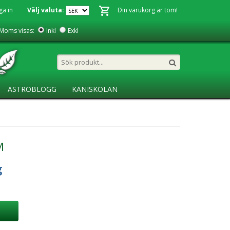
ga in
Välj valuta:
Din varukorg är tom!
Moms visas:
Inkl
Exkl
ASTROBLOGG
KANISKOLAN
M
g