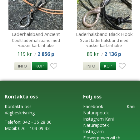
Läderhalsband Ancient
Läderhalsband Black Hook
Hook
Coolt läderhalsband med
Svart läderhalsband med
vacker karbinhake
vacker karbinhake
119 kr
2 856 p
89 kr
2 136 p
/
/
INFO
KÖP
INFO
KÖP
Kontakta oss
Följ oss
Kontakta oss
Faceboo
k
Kani
Vägbeskrivning
Naturapotek
Instagram
Kani
Telefon:
042 - 35 28 00
Naturapotek
Mobil:
076 - 103 09 33
Instagram
Flowerpowerwitch