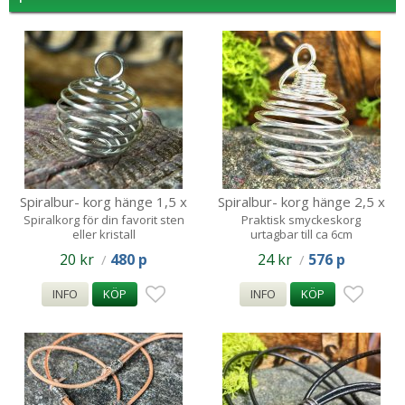
Spiralbur- korg hänge 1,5 x
Spiralbur- korg hänge 2,5 x
1.5 - 3
3 - 6 cm
Spiralkorg för din favorit sten
Praktisk smyckeskorg
eller kristall
urtagbar till ca 6cm
20 kr
480 p
24 kr
576 p
/
/
INFO
KÖP
INFO
KÖP