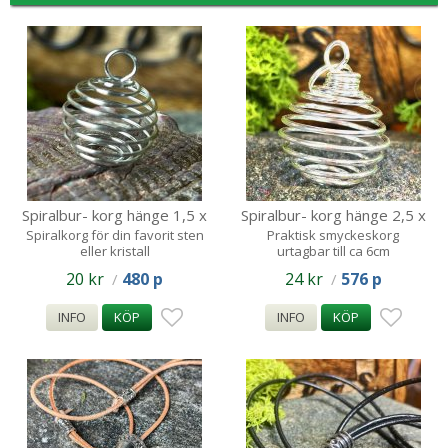
Spiralbur- korg hänge 1,5 x
Spiralbur- korg hänge 2,5 x
1.5 - 3
3 - 6 cm
Spiralkorg för din favorit sten
Praktisk smyckeskorg
eller kristall
urtagbar till ca 6cm
20 kr
480 p
24 kr
576 p
/
/
INFO
KÖP
INFO
KÖP