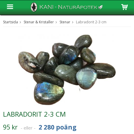
Startsida
Stenar & Kristaller
Stenar
Labradorit 2-3 cm
Produkten har blivit tillagd i varukorgen
LABRADORIT 2-3 CM
95 kr
2 280 poäng
- eller -