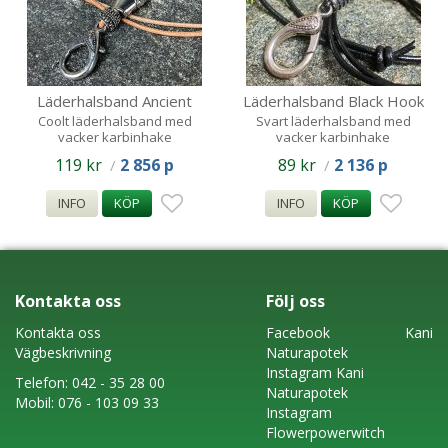
Läderhalsband Ancient
Läderhalsband Black Hook
Hook
Coolt läderhalsband med
Svart läderhalsband med
vacker karbinhake
vacker karbinhake
119 kr
2 856 p
89 kr
2 136 p
/
/
INFO
KÖP
INFO
KÖP
Kontakta oss
Följ oss
Kontakta oss
Faceboo
k
Kani
Vägbeskrivning
Naturapotek
Instagram
Kani
Telefon:
042 - 35 28 00
Naturapotek
Mobil:
076 - 103 09 33
Instagram
Flowerpowerwitch