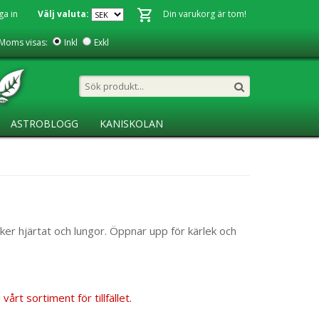
ga in
Välj valuta:
Din varukorg är tom!
Moms visas:
Inkl
Exkl
ASTROBLOGG
KANISKOLAN
ker hjärtat och lungor. Öppnar upp för kärlek och
årt sortiment för tillfället.