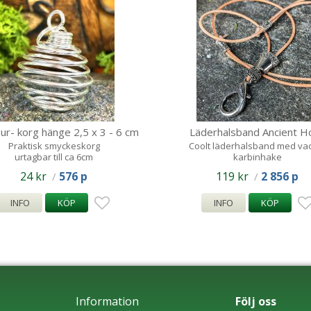
bur- korg hänge 2,5 x 3 - 6 cm
Läderhalsband Ancient H
Praktisk smyckeskorg
Coolt läderhalsband med va
urtagbar till ca 6cm
karbinhake
24 kr
576 p
119 kr
2 856 p
/
/
INFO
KÖP
INFO
KÖP
Information
Följ oss