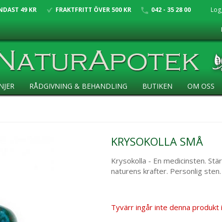
NDAST 49 KR
FRAKTFRITT ÖVER 500 KR
042 - 35 28 00
Log
NJER
RÅDGIVNING & BEHANDLING
BUTIKEN
OM OSS
KRYSOKOLLA SMÅ
Krysokolla - En medicinsten. Stär
naturens krafter. Personlig sten.
Tyvärr ingår inte denna produkt i v