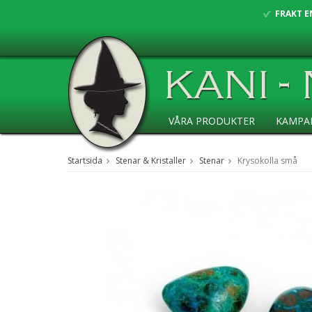
FRAKT E
VÅRA PRODUKTER
KAMPA
ANSÖKAN ÅF
Startsida
Stenar & Kristaller
Stenar
Krysokolla små