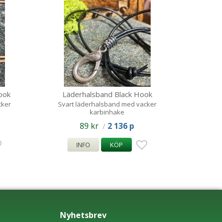
ook
Läderhalsband Black Hook
cker
Svart läderhalsband med vacker
karbinhake
89 kr
2 136 p
/
INFO
KÖP
Nyhetsbrev