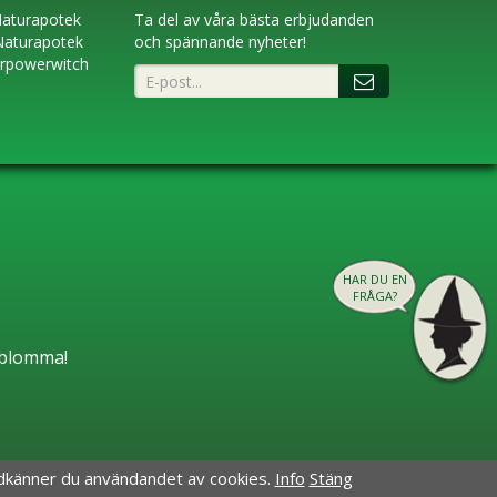
aturapotek
Ta del av våra bästa erbjudanden
Naturapotek
och spännande nyheter!
erpowerwitch
HAR DU EN
FRÅGA?
n blomma!
odkänner du användandet av cookies.
Info
Stäng