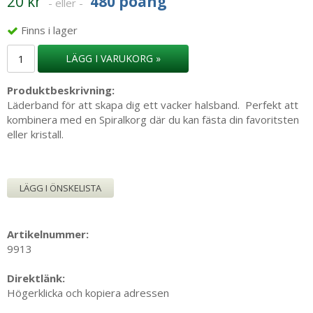
20 kr
480 poäng
- eller -
Finns i lager
LÄGG I VARUKORG »
Produktbeskrivning:
Läderband för att skapa dig ett vacker halsband. Perfekt att
kombinera med en Spiralkorg där du kan fästa din favoritsten
eller kristall.
LÄGG I ÖNSKELISTA
Artikelnummer:
9913
Direktlänk:
Högerklicka och kopiera adressen