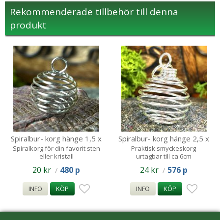
Rekommenderade tillbehör till denna
produkt
Spiralbur- korg hänge 1,5 x
Spiralbur- korg hänge 2,5 x
1.5 - 3
3 - 6 cm
Spiralkorg för din favorit sten
Praktisk smyckeskorg
eller kristall
urtagbar till ca 6cm
20 kr
480 p
24 kr
576 p
/
/
INFO
KÖP
INFO
KÖP