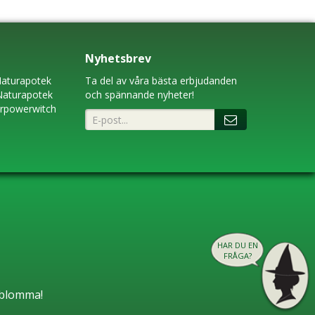
Nyhetsbrev
aturapotek
Ta del av våra bästa erbjudanden
Naturapotek
och spännande nyheter!
erpowerwitch
HAR DU EN
FRÅGA?
n blomma!