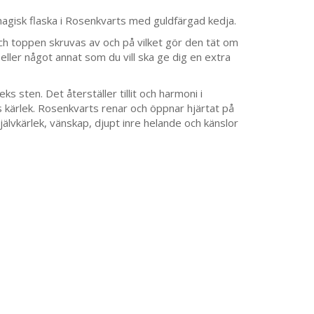
agisk flaska i Rosenkvarts med guldfärgad kedja.
ch toppen skruvas av och på vilket gör den tät om
 eller något annat som du vill ska ge dig en extra
ks sten. Det återställer tillit och harmoni i
ös kärlek. Rosenkvarts renar och öppnar hjärtat på
 självkärlek, vänskap, djupt inre helande och känslor