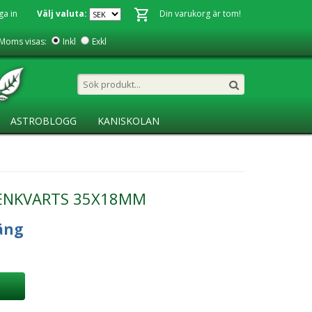
ga in
Välj valuta:
Din varukorg är tom!
Moms visas:
Inkl
Exkl
ASTROBLOGG
KANISKOLAN
ENKVARTS 35X18MM
äng