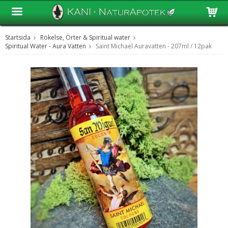
Startsida
Rökelse, Örter & Spiritual water
Produkten har blivit tillagd i varukorgen
Spiritual Water - Aura Vatten
Saint Michael Auravatten - 207ml / 12pak