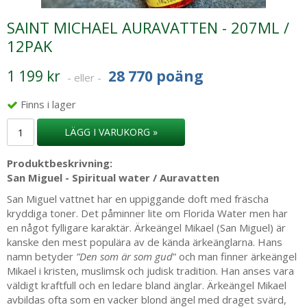
SAINT MICHAEL AURAVATTEN - 207ML /
12PAK
1 199 kr
28 770 poäng
- eller -
Finns i lager
LÄGG I VARUKORG »
Produktbeskrivning:
San Miguel - Spiritual water / Auravatten
San Miguel vattnet har en uppiggande doft med fräscha
kryddiga toner. Det påminner lite om Florida Water men har
en något fylligare karaktär. Ärkeängel Mikael (San Miguel) är
kanske den mest populära av de kända ärkeänglarna. Hans
namn betyder
”Den som är som gud
” och man finner ärkeängel
Mikael i kristen, muslimsk och judisk tradition. Han anses vara
väldigt kraftfull och en ledare bland änglar. Ärkeängel Mikael
avbildas ofta som en vacker blond ängel med draget svärd,