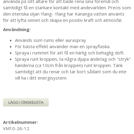
använda på sitt altare för att både rena sina föremål och
samtidigt få en starkare kontakt med andevärlden. Precis som
den eteriska oljan Ylang- Ylang har Kananga vatten använts
för att lyfta sinnet och skapa en positiv kraft och atmosfär.
Användning:
Används som rums eller auraspray
För bästa effekt använder man en
sprayflaska.
Spraya i rummet för att få en härlig och behaglig doft.
Spraya runt kroppen, ta några djupa andetag och "stryk"
händerna (ca 10cm från kroppen) runt kroppen. Tänk
samtidigt att du renar och tar bort sådant som du inte
vill ha i ditt energisystem.
LÄGG I ÖNSKELISTA
Artikelnummer:
VM10-26-12