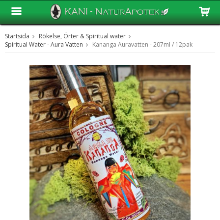
Startsida
Rökelse, Örter & Spiritual water
Produkten har blivit tillagd i varukorgen
Spiritual Water - Aura Vatten
Kananga Auravatten - 207ml / 12pak