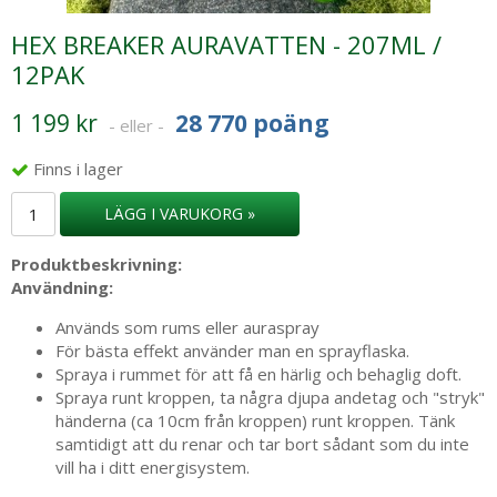
HEX BREAKER AURAVATTEN - 207ML /
12PAK
1 199 kr
28 770 poäng
- eller -
Finns i lager
LÄGG I VARUKORG »
Produktbeskrivning:
Användning:
Används som rums eller auraspray
För bästa effekt använder man en
sprayflaska.
Spraya i rummet för att få en härlig och behaglig doft.
Spraya runt kroppen, ta några djupa andetag och "stryk"
händerna (ca 10cm från kroppen) runt kroppen. Tänk
samtidigt att du renar och tar bort sådant som du inte
vill ha i ditt energisystem.