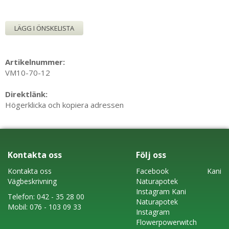
LÄGG I ÖNSKELISTA
Artikelnummer:
VM10-70-12
Direktlänk:
Högerklicka och kopiera adressen
Kontakta oss
Följ oss
Kontakta oss
Faceboo
k
Kani
Vägbeskrivning
Naturapotek
Instagram
Kani
Telefon:
042 - 35 28 00
Naturapotek
Mobil:
076 - 103 09 33
Instagram
Flowerpowerwitch