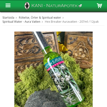
Startsida
Rökelse, Örter & Spiritual water
Produkten har blivit tillagd i varukorgen
Spiritual Water - Aura Vatten
Hex Breaker Auravatten - 207ml / 12pak