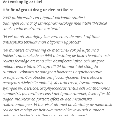
Vetenskaplig artikel
Här är några utdrag ur den artikeln:
2007 publicerades en häpnadsväckande studie I
tidningen
Journal of Ethnopharmacology med titeln ”Medical
smoke reduces airborne bacteria”
”Vi vet nu att smudging kan vara en av de mest kraftfulla
antiseptiska tekniker man någonsin upptäckt”
”60 minuters användning av medicinsk rök
på luftburna
bakterierna orsakade en 94% minskning av bakterieantalet och
rökens förmåga att rena eller desinficera luften och att göra
miljön renare bibehölls upp till 24 timmar i det stängda
rummet. Frånvaro av patogena bakterier Corynebacterium
urealyticum, Curtobacterium flaccumfaciens, Enterobacter
aerogenes (Klebsiella mobilis), Kocuria rosea, Pseudomonas
syringae pv. persicae, Staphylococcus lentus och Xanthomonas
campestris pv. tardicrescens i det öppna rummet, även efter 30
dagar, indikerar en fortsatt effekt av den medicinska
rökbehandlingen. Vi har visat att med användning av medicinsk
rök är det möjligt att helt eliminera olika växt- och humana
patogena bakterier i luften i begränsat utrymme.
”