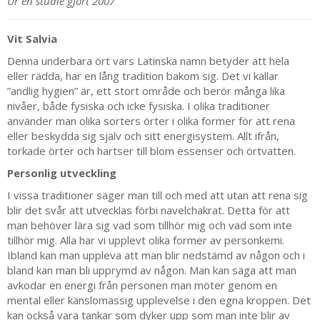
Ur en studie gjort 2007
Vit Salvia
Denna underbara ört vars Latinska namn betyder att hela
eller rädda, har en lång tradition bakom sig. Det vi kallar
”andlig hygien” är, ett stort område och berör många lika
nivåer, både fysiska och icke fysiska. I olika traditioner
använder man olika sorters örter i olika former för att rena
eller beskydda sig själv och sitt energisystem. Allt ifrån,
torkade örter och hartser till blom essenser och örtvatten.
Personlig utveckling
I vissa traditioner säger man till och med att utan att rena sig
blir det svår att utvecklas förbi navelchakrat. Detta för att
man behöver lära sig vad som tillhör mig och vad som inte
tillhör mig. Alla har vi upplevt olika former av personkemi.
Ibland kan man uppleva att man blir nedstämd av någon och i
bland kan man bli upprymd av någon. Man kan säga att man
avkodar en energi från personen man möter genom en
mental eller känslomässig upplevelse i den egna kroppen. Det
kan också vara tankar som dyker upp som man inte blir av