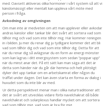
med. Oavsett aktiveras olika hormoner i vårt system så att vi
känslomässigt eller mentalt kan uppleva vårt möte med
person i fråga.
Avkodning av omgivningen
Om man inte är medveten om att man upplever eller avkodar
andras känslor eller tankar blir det svårt att sortera vad som
tillhör mig och vad som inte tillhör mig. Här kommer reningen
in i bilden. Ju mer du renar dig ju tydligare kommer det att bli
vad som tillhör dig och vad som inte tillhör dig. Detta för att
när du renar dig så avlägsnar du en form av energi mönster
som kan lagras i ditt energisystem som sedan ”poppar upp”
när du minst anar det. På ett sätt kan man säga att det är
detta som händer när du går där hemma och helt plötsligt
dyker det upp tankar om en arbetskamrat eller någon du
träffat under dagen. Det kan även starta en forma av dialog i
huvudet som du inte blir av med.
Ur detta perspektivet menar man i olika naturtraditioner att
det är svårt att utvecklas vidare förbi navelchakrat då både
navelchakrat och solarplexus handlar mycket om att sortera
vad som tillhör mig, vad som är bra för mig.