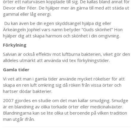
örter ett naturväsen kopplade till sig. De kallas bland annat för
Devor eller Féer. De hjälper mer än gärna till med att städa ut
gammal eller låg energi.
Du kan även be din egen skyddsängel hjälpa dig eller
Ärkeängeln Jophiel vars namn betyder ”Guds skönhet” Hon
hjälper dig att skapa harmoni och skönhet i din omgivning.
Förkylning
Salvian är också effektiv mot luftburna bakterien, viket gör den
alldeles utmärkt att använda vid tex förkylningstider.
Gamla tider
Vi vet att man i gamla tider använde mycket rökelser för att
skapa en ren luft omkring sig då röken från vissa örter och
hartser dödar bakterier.
2007 gjordes en studie om det man kallar smudging. Smudge
är en blandning av olika torkade örter eller medicinalväxter.
Blandningarna kan se lite olika ut beroende på vilken tradition
man utgår ifrån.