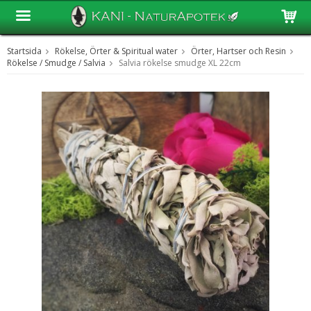
Startsida
Rökelse, Örter & Spiritual water
Örter, Hartser och Resin
Produkten har blivit tillagd i varukorgen
Rökelse / Smudge / Salvia
Salvia rökelse smudge XL 22cm