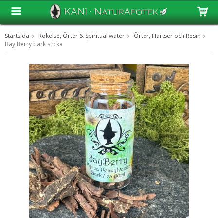
Startsida
Rökelse, Örter & Spiritual water
Örter, Hartser och Resin
Produkten har blivit tillagd i varukorgen
Bay Berry bark sticka