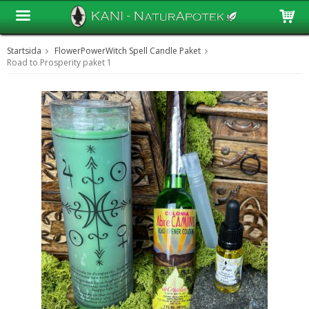
Startsida
FlowerPowerWitch Spell Candle Paket
Produkten har blivit tillagd i varukorgen
Road to Prosperity paket 1