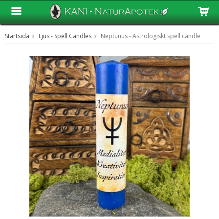
Startsida
Ljus - Spell Candles
Neptunus - Astrologiskt spell candle
Produkten har blivit tillagd i varukorgen