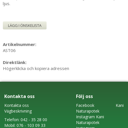
ljus.
LÄGG I ÖNSKELISTA
Artikelnummer:
AST06
Direktlänk:
Högerklicka och kopiera adressen
Kontakta oss
Följ oss
Kontakta oss
Faceboo
k
Kani
Vägbeskrivning
Naturapotek
Instagram
Kani
Telefon:
042 - 35 28 00
Naturapotek
Mobil:
076 - 103 09 33