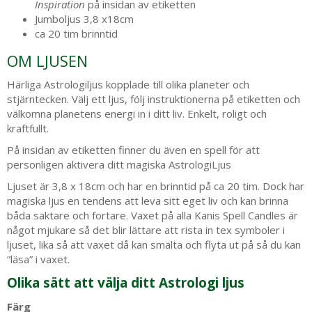
Inspiration
på insidan av etiketten
Jumboljus 3,8 x18cm
ca 20 tim brinntid
OM LJUSEN
Härliga Astrologiljus kopplade till olika planeter och
stjärntecken. Välj ett ljus, följ instruktionerna på etiketten och
välkomna planetens energi in i ditt liv. Enkelt, roligt och
kraftfullt.
På insidan av etiketten finner du även en spell för att
personligen aktivera ditt magiska AstrologiLjus
Ljuset är 3,8 x 18cm och har en brinntid på ca 20 tim. Dock har
magiska ljus en tendens att leva sitt eget liv och kan brinna
båda saktare och fortare. Vaxet på alla Kanis Spell Candles är
något mjukare så det blir lättare att rista in tex symboler i
ljuset, lika så att vaxet då kan smälta och flyta ut på så du kan
”läsa” i vaxet.
Olika sätt att välja ditt Astrologi ljus
Färg