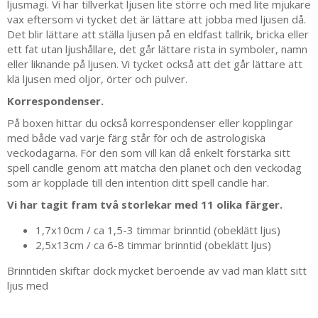
ljusmagi. Vi har tillverkat ljusen lite större och med lite mjukare
vax eftersom vi tycket det är lättare att jobba med ljusen då.
Det blir lättare att ställa ljusen på en eldfast tallrik, bricka eller
ett fat utan ljushållare, det går lättare rista in symboler, namn
eller liknande på ljusen. Vi tycket också att det går lättare att
klä ljusen med oljor, örter och pulver.
Korrespondenser.
På boxen hittar du också korrespondenser eller kopplingar
med både vad varje färg står för och de astrologiska
veckodagarna. För den som vill kan då enkelt förstärka sitt
spell candle genom att matcha den planet och den veckodag
som är kopplade till den intention ditt spell candle har.
Vi har tagit fram två storlekar med 11 olika färger.
1,7x10cm / ca 1,5-3 timmar brinntid (obeklätt ljus)
2,5x13cm / ca 6-8 timmar brinntid (obeklätt ljus)
Brinntiden skiftar dock mycket beroende av vad man klätt sitt
ljus med