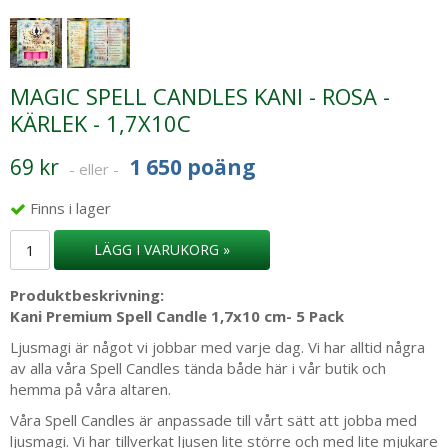
MAGIC SPELL CANDLES KANI - ROSA -
KÄRLEK - 1,7X10C
69 kr
1 650 poäng
- eller -
Finns i lager
LÄGG I VARUKORG »
Produktbeskrivning:
Kani Premium Spell Candle 1,7x10 cm- 5 Pack
Ljusmagi är något vi jobbar med varje dag. Vi har alltid några
av alla våra Spell Candles tända både här i vår butik och
hemma på våra altaren.
Våra Spell Candles är anpassade till vårt sätt att jobba med
ljusmagi. Vi har tillverkat ljusen lite större och med lite mjukare