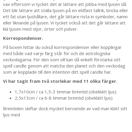
vax eftersom vi tycket det är lättare att jobba med ljusen då.
Det blir lättare att ställa ljusen på en eldfast tallrik, bricka eller
ett fat utan ljushållare, det går lättare rista in symboler, namn
eller liknande på ljusen. Vi tycket också att det går lättare att
klä ljusen med oljor, örter och pulver.
Korrespondenser.
På boxen hittar du också korrespondenser eller kopplingar
med både vad varje färg står för och de astrologiska
veckodagarna. För den som vill kan då enkelt förstärka sitt
spell candle genom att matcha den planet och den veckodag
som är kopplade till den intention ditt spell candle har.
Vi har tagit fram två storlekar med 11 olika färger.
1,7x10cm / ca 1,5-3 timmar brinntid (obeklätt ljus)
2,5x13cm / ca 6-8 timmar brinntid (obeklätt ljus)
Brinntiden skiftar dock mycket beroende av vad man klätt sitt
ljus med