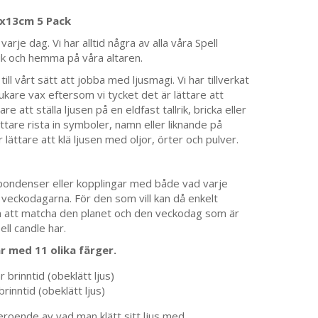
5x13cm 5 Pack
rje dag. Vi har alltid några av alla våra Spell
tik och hemma på våra altaren.
ll vårt sätt att jobba med ljusmagi. Vi har tillverkat
jukare vax eftersom vi tycket det är lättare att
re att ställa ljusen på en eldfast tallrik, bricka eller
lättare rista in symboler, namn eller liknande på
r lättare att klä ljusen med oljor, örter och pulver.
pondenser eller kopplingar med både vad varje
a veckodagarna. För den som vill kan då enkelt
om att matcha den planet och den veckodag som är
ell candle har.
ar med 11 olika färger.
brinntid (obeklätt ljus)
inntid (obeklätt ljus)
eroende av vad man klätt sitt ljus med