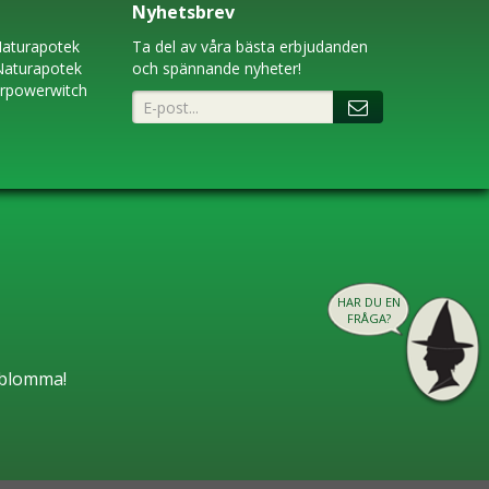
Nyhetsbrev
aturapotek
Ta del av våra bästa erbjudanden
Naturapotek
och spännande nyheter!
erpowerwitch
HAR DU EN
FRÅGA?
n blomma!