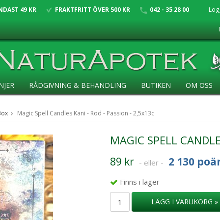
NDAST 49 KR
FRAKTFRITT ÖVER 500 KR
042 - 35 28 00
Log
NJER
RÅDGIVNING & BEHANDLING
BUTIKEN
OM OSS
Box
Magic Spell Candles Kani - Röd - Passion - 2,5x13c
MAGIC SPELL CANDLES
89 kr
2 130 poä
- eller -
Finns i lager
LÄGG I VARUKORG »