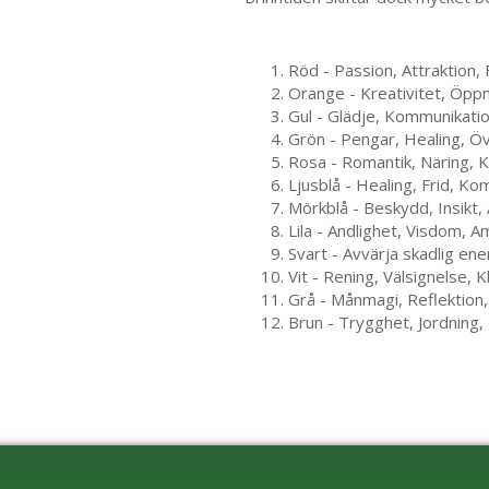
Röd - Passion, Attraktion,
Orange - Kreativitet, Öppn
Gul - Glädje, Kommunikati
Grön - Pengar, Healing, Ö
Rosa - Romantik, Näring, K
Ljusblå - Healing, Frid, K
Mörkblå - Beskydd, Insikt,
Lila - Andlighet, Visdom, A
Svart - Avvärja skadlig en
Vit - Rening, Välsignelse, K
Grå - Månmagi, Reflektion,
Brun - Trygghet, Jordning,