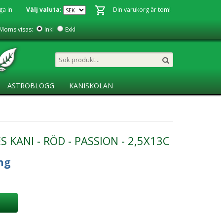
ga in
Välj valuta:
Din varukorg är tom!
Moms visas:
Inkl
Exkl
ASTROBLOGG
KANISKOLAN
 KANI - RÖD - PASSION - 2,5X13C
ng