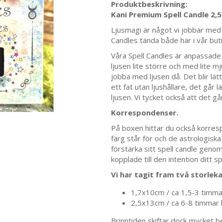
Produktbeskrivning:
Kani Premium Spell Candle 2,
Ljusmagi är något vi jobbar med va
Candles tända både här i vår bu
Våra Spell Candles är anpassade ti
ljusen lite större och med lite m
jobba med ljusen då. Det blir lätta
ett fat utan ljushållare, det går 
ljusen. Vi tycket också att det gå
Korrespondenser.
På boxen hittar du också korres
färg står för och de astrologisk
förstärka sitt spell candle gen
kopplade till den intention ditt sp
Vi har tagit fram två storlek
1,7x10cm / ca 1,5-3 timmar 
2,5x13cm / ca 6-8 timmar br
Brinntiden skiftar dock mycket b