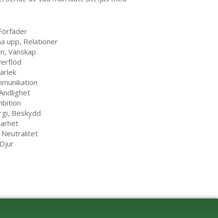
 Förfäder
a upp, Relationer
on, Vänskap
verflöd
ärlek
ommunikation
 Andlighet
mbition
ergi, Beskydd
larhet
 Neutralitet
 Djur