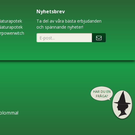
Nyhetsbrev
aturapotek
Ta del av våra bästa erbjudanden
Naturapotek
och spännande nyheter!
erpowerwitch
HAR DU EN
FRÅGA?
n blomma!