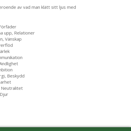
eroende av vad man klätt sitt ljus med
 Förfäder
a upp, Relationer
on, Vänskap
verflöd
ärlek
ommunikation
 Andlighet
mbition
ergi, Beskydd
larhet
 Neutralitet
 Djur