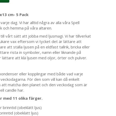
5x13 cm- 5 Pack
rje dag. Vi har alltid några av alla våra Spell
tik och hemma på våra altaren.
ll vårt sätt att jobba med ljusmagi. Vi har tillverkat
jukare vax eftersom vi tycket det är lättare att
re att ställa ljusen på en eldfast tallrik, bricka eller
lättare rista in symboler, namn eller liknande på
r lättare att klä ljusen med oljor, örter och pulver.
pondenser eller kopplingar med både vad varje
a veckodagarna. För den som vill kan då enkelt
om att matcha den planet och den veckodag som är
ell candle har.
ar med 11 olika färger.
brinntid (obeklätt ljus)
inntid (obeklätt ljus)