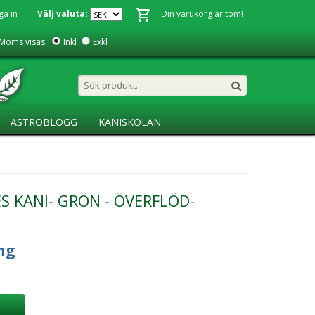
ga in
Välj valuta:
Din varukorg är tom!
Moms visas:
Inkl
Exkl
ASTROBLOGG
KANISKOLAN
S KANI- GRÖN - ÖVERFLÖD-
ng