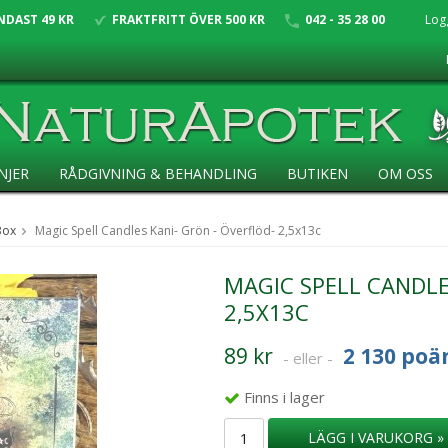
NDAST 49 KR
FRAKTFRITT ÖVER 500 KR
042 - 35 28 00
Log
NJER
RÅDGIVNING & BEHANDLING
BUTIKEN
OM OSS
Box
Magic Spell Candles Kani- Grön - Överflöd- 2,5x13c
MAGIC SPELL CANDLE
2,5X13C
89 kr
2 130 poä
- eller -
Finns i lager
LÄGG I VARUKORG »