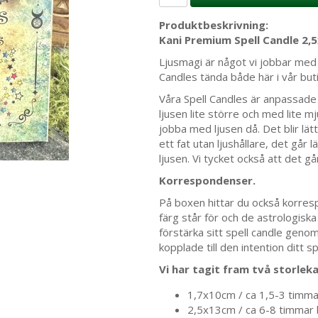
Produktbeskrivning:
Kani Premium Spell Candle 2,
Ljusmagi är något vi jobbar med va
Candles tända både här i vår bu
Våra Spell Candles är anpassade ti
ljusen lite större och med lite m
jobba med ljusen då. Det blir lätta
ett fat utan ljushållare, det går 
ljusen. Vi tycket också att det gå
Korrespondenser.
På boxen hittar du också korres
färg står för och de astrologisk
förstärka sitt spell candle gen
kopplade till den intention ditt sp
Vi har tagit fram två storlek
1,7x10cm / ca 1,5-3 timmar 
2,5x13cm / ca 6-8 timmar br