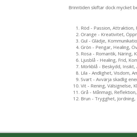
Brinntiden skiftar dock mycket b
Röd - Passion, Attraktion,
Orange - Kreativitet, Öppn
Gul - Glädje, Kommunikati
Grön - Pengar, Healing, Ö
Rosa - Romantik, Näring, K
Ljusblå - Healing, Frid, K
Mörkblå - Beskydd, Insikt,
Lila - Andlighet, Visdom, A
Svart - Avvärja skadlig en
Vit - Rening, Välsignelse, K
Grå - Månmagi, Reflektion,
Brun - Trygghet, Jordning,