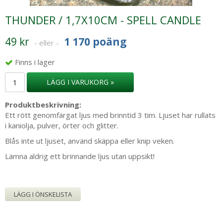
THUNDER / 1,7X10CM - SPELL CANDLE
49 kr
1 170 poäng
- eller -
Finns i lager
LÄGG I VARUKORG »
Produktbeskrivning:
Ett rött genomfärgat ljus med brinntid 3 tim. Ljuset har rullats
i kaniolja, pulver, örter och glitter.
Blås inte ut ljuset, använd skäppa eller knip veken.
Lämna aldrig ett brinnande ljus utan uppsikt!
LÄGG I ÖNSKELISTA