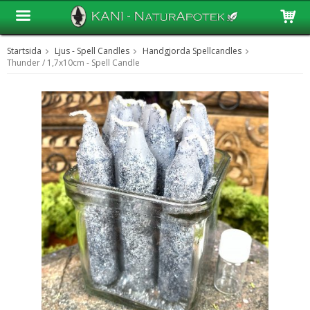
Startsida
Ljus - Spell Candles
Handgjorda Spellcandles
Produkten har blivit tillagd i varukorgen
Thunder / 1,7x10cm - Spell Candle