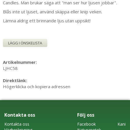
Candles. Man brukar säga att "man ser hur ljusen jobbar".
Blås inte ut ljuset, använd skäppa eller knip veken.
Lämna aldrig ett brinnande ljus utan uppsikt!
LÄGG I ÖNSKELISTA
Artikelnummer:
LJHC58
Direktlänk:
Högerklicka och kopiera adressen
Kontakta oss
Följ oss
Kontakta oss
Faceboo
k
Kani
Vägbeskrivning
Naturapotek