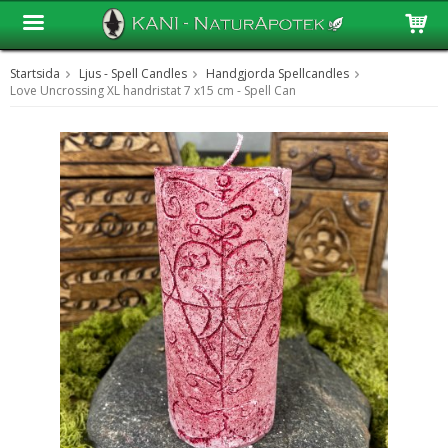
Startsida
Ljus - Spell Candles
Handgjorda Spellcandles
Produkten har blivit tillagd i varukorgen
Love Uncrossing XL handristat 7 x15 cm - Spell Can