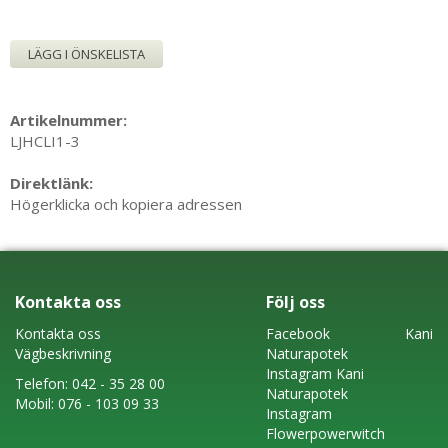
LÄGG I ÖNSKELISTA
Artikelnummer:
LJHCLI1-3
Direktlänk:
Högerklicka och kopiera adressen
Kontakta oss
Följ oss
Kontakta oss
Faceboo
k
Kani
Vägbeskrivning
Naturapotek
Instagram
Kani
Telefon:
042 - 35 28 00
Naturapotek
Mobil:
076 - 103 09 33
Instagram
Flowerpowerwitch