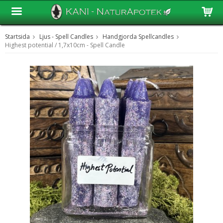
Startsida
Ljus - Spell Candles
Handgjorda Spellcandles
Produkten har blivit tillagd i varukorgen
Highest potential / 1,7x10cm - Spell Candle