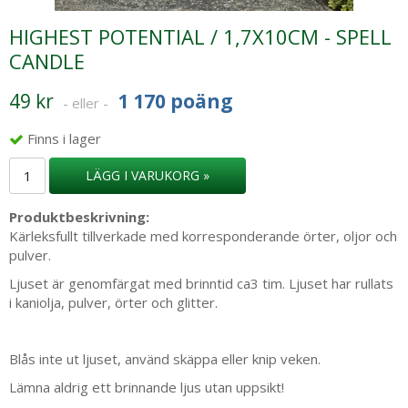
HIGHEST POTENTIAL / 1,7X10CM - SPELL
CANDLE
49 kr
1 170 poäng
- eller -
Finns i lager
LÄGG I VARUKORG »
Produktbeskrivning:
Kärleksfullt tillverkade med korresponderande örter, oljor och
pulver.
Ljuset är genomfärgat med brinntid ca3 tim. Ljuset har rullats
i kaniolja, pulver, örter och glitter.
Blås inte ut ljuset, använd skäppa eller knip veken.
Lämna aldrig ett brinnande ljus utan uppsikt!