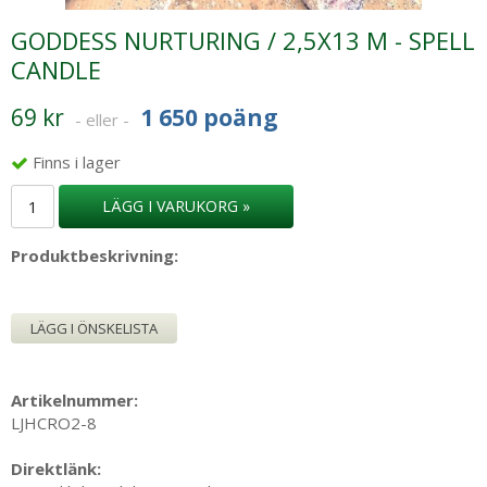
GODDESS NURTURING / 2,5X13 M - SPELL
CANDLE
69 kr
1 650 poäng
- eller -
Finns i lager
LÄGG I VARUKORG »
Produktbeskrivning:
LÄGG I ÖNSKELISTA
Artikelnummer:
LJHCRO2-8
Direktlänk: