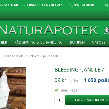
NDAST 49 KR
FRAKTFRITT ÖVER 500 KR
042 - 35 28 00
Log
NJER
RÅDGIVNING & BEHANDLING
BUTIKEN
OM OSS
Blessing Candle / 1,9x15cm - Spell Candle
BLESSING CANDLE / 1
69 kr
1 650 poä
- eller -
Finns i lager
LÄGG I VARUKORG »