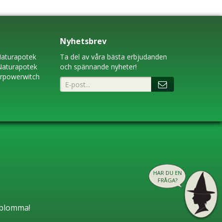
Nyhetsbrev
aturapotek
Ta del av våra bästa erbjudanden
Naturapotek
och spännande nyheter!
erpowerwitch
HAR DU EN
FRÅGA?
n blomma!