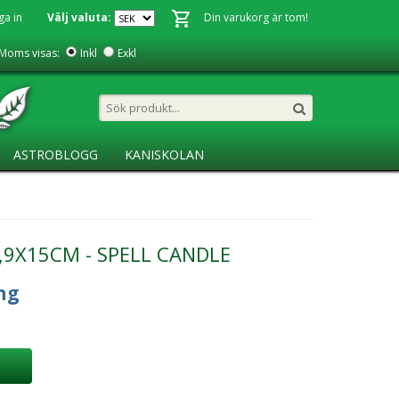
ga in
Välj valuta:
Din varukorg är tom!
Moms visas:
Inkl
Exkl
ASTROBLOGG
KANISKOLAN
,9X15CM - SPELL CANDLE
ng