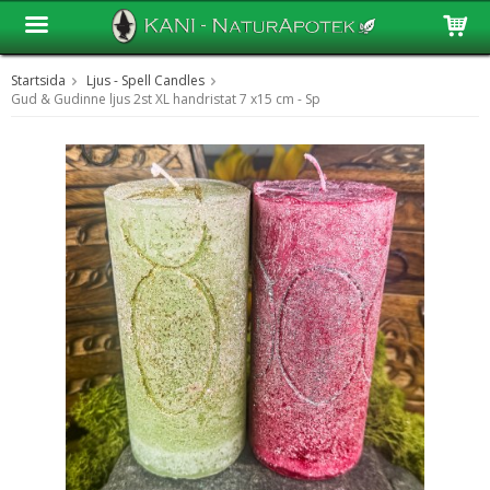
Startsida
Ljus - Spell Candles
Produkten har blivit tillagd i varukorgen
Gud & Gudinne ljus 2st XL handristat 7 x15 cm - Sp