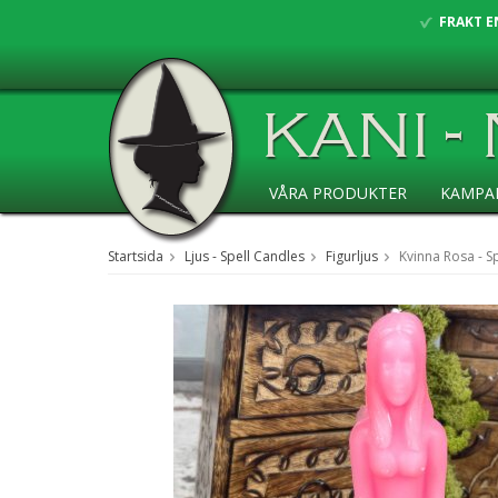
FRAKT E
VÅRA PRODUKTER
KAMPA
ANSÖKAN ÅF
Startsida
Ljus - Spell Candles
Figurljus
Kvinna Rosa - Sp