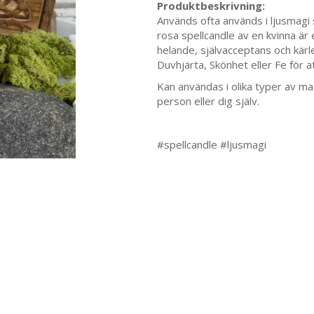
Produktbeskrivning:
Används ofta används i ljusmagi
rosa spellcandle av en kvinna är
helande, självacceptans och kärl
Duvhjärta, Skönhet eller Fe för at
Kan användas i olika typer av mag
person eller dig själv.
#spellcandle #ljusmagi