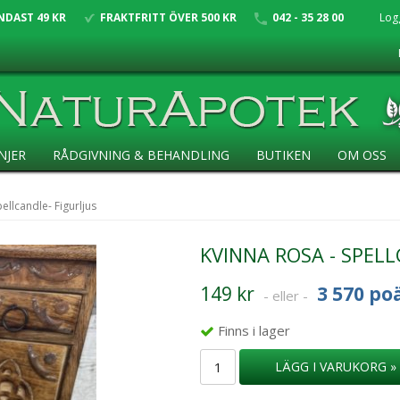
NDAST 49 KR
FRAKTFRITT ÖVER 500 KR
042 - 35 28 00
Log
NJER
RÅDGIVNING & BEHANDLING
BUTIKEN
OM OSS
ellcandle- Figurljus
KVINNA ROSA - SPELL
149 kr
3 570 po
- eller -
Finns i lager
LÄGG I VARUKORG »