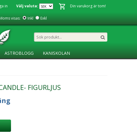
ga in
Välj valuta:
Din varukorg är tom!
Moms visas:
Inkl
Exkl
ASTROBLOGG
KANISKOLAN
CANDLE- FIGURLJUS
äng