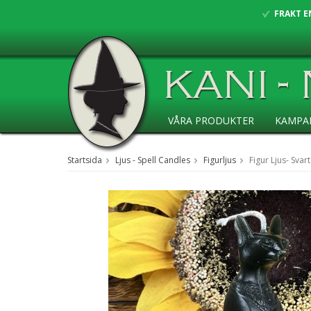
FRAKT E
VÅRA PRODUKTER
KAMPA
ANSÖKAN ÅF
Startsida
Ljus - Spell Candles
Figurljus
Figur Ljus- Svart