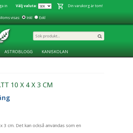
ga in
Välj valuta:
Din varukorg är tom!
Moms visas:
Inkl
Exkl
ASTROBLOGG
KANISKOLAN
TT 10 X 4 X 3 CM
äng
x 4 x 3 cm. Det kan också användas som en