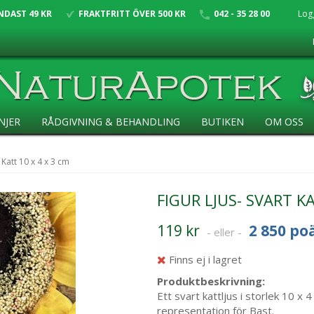
NDAST 49 KR
FRAKTFRITT ÖVER 500 KR
042 - 35 28 00
Log
NJER
RÅDGIVNING & BEHANDLING
BUTIKEN
OM OSS
 Katt 10 x 4 x 3 cm
FIGUR LJUS- SVART KA
119 kr
2 850 po
- eller -
Finns ej i lagret
Produktbeskrivning:
Ett svart kattljus i storlek 10 
representation för Bast.