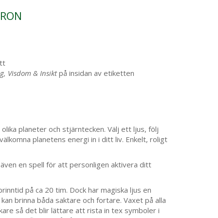
IRON
tt
g, Visdom & Insikt
på insidan av etiketten
 olika planeter och stjärntecken. Välj ett ljus, följ
älkomna planetens energi in i ditt liv. Enkelt, roligt
 även en spell för att personligen aktivera ditt
rinntid på ca 20 tim. Dock har magiska ljus en
h kan brinna båda saktare och fortare. Vaxet på alla
re så det blir lättare att rista in tex symboler i