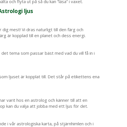
älta och flyta ut på så du kan ”läsa” i vaxet.
Astrologi ljus
 dig mest! Vi dras naturligt till den färg och
rg är kopplad till en planet och dess energi.
 det tema som passar bäst med vad du vill få in i
 som ljuset är kopplat till. Det står på etikettens ena
 har varit hos en astrolog och känner till att en
kop kan du välja att jobba med ett ljus för det.
nde i vår astrologiska karta, på stjärnhimlen och i