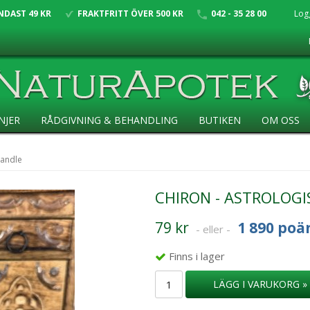
NDAST 49 KR
FRAKTFRITT ÖVER 500 KR
042 - 35 28 00
Log
NJER
RÅDGIVNING & BEHANDLING
BUTIKEN
OM OSS
candle
CHIRON - ASTROLOGI
79 kr
1 890 poä
- eller -
Finns i lager
LÄGG I VARUKORG »