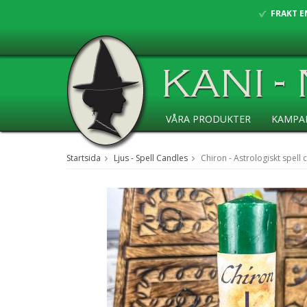
FRAKT E
VÅRA PRODUKTER
KAMPA
ANSÖKAN ÅF
Startsida
Ljus - Spell Candles
Chiron - Astrologiskt spell 