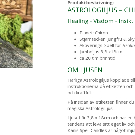
Produktbeskrivning:
ASTROLOGILJUS – CH
Healing - Visdom - Insikt
Planet: Chiron
Stjärntecken: Jungfru & Sky
Aktiverings-Spell för
Healin
Jumboljus 3,8 x18cm
ca 20 tim brinntid
OM LJUSEN
Härliga Astrologiljus kopplade till
instruktionerna på etiketten och v
och kraftfullt.
På insidan av etiketten finner du
magiska AstrologiLjus
Ljuset är 3,8 x 18cm och har en b
tendens att leva sitt eget liv oc
Kanis Spell Candles är något mjuka