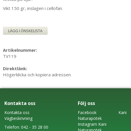
Vikt 150 gr, inslagen i cellofan.
LÄGG I ÖNSKELISTA
Artikelnummer:
TV119
Direktlänk:
Högerklicka och kopiera adressen
Kontakta oss
Följ oss
Kontakta oss
Faceboo
k
Kani
Vägbeskrivning
Naturapotek
Instagram
Kani
Telefon:
042 - 35 28 00
Naturapotek