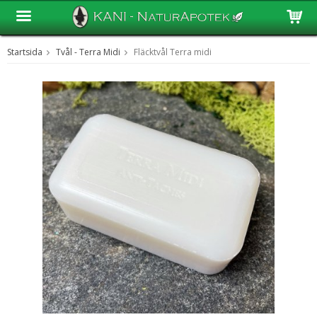
Startsida
Tvål - Terra Midi
Fläcktvål Terra midi
Produkten har blivit tillagd i varukorgen