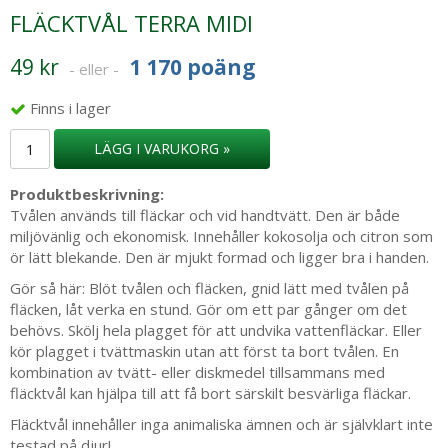
FLÄCKTVÅL TERRA MIDI
49 kr
1 170 poäng
- eller -
Finns i lager
LÄGG I VARUKORG »
Produktbeskrivning:
Tvålen används till fläckar och vid handtvätt. Den är både
miljövänlig och ekonomisk. Innehåller kokosolja och citron som
ör lätt blekande. Den är mjukt formad och ligger bra i handen.
Gör så här: Blöt tvålen och fläcken, gnid lätt med tvålen på
fläcken, låt verka en stund. Gör om ett par gånger om det
behövs. Skölj hela plagget för att undvika vattenfläckar. Eller
kör plagget i tvättmaskin utan att först ta bort tvålen. En
kombination av tvätt- eller diskmedel tillsammans med
fläcktvål kan hjälpa till att få bort särskilt besvärliga fläckar.
Fläcktvål innehåller inga animaliska ämnen och är självklart inte
testad på djur!