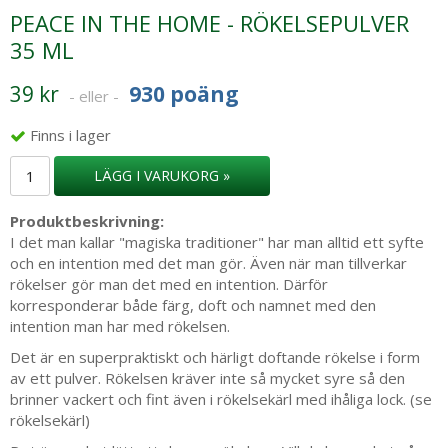
PEACE IN THE HOME - RÖKELSEPULVER
35 ML
39 kr
930 poäng
- eller -
Finns i lager
LÄGG I VARUKORG »
Produktbeskrivning:
I det man kallar "magiska traditioner" har man alltid ett syfte
och en intention med det man gör. Även när man tillverkar
rökelser gör man det med en intention. Därför
korresponderar både färg, doft och namnet med den
intention man har med rökelsen.
Det är en superpraktiskt och härligt doftande rökelse i form
av ett pulver. Rökelsen kräver inte så mycket syre så den
brinner vackert och fint även i rökelsekärl med ihåliga lock. (se
rökelsekärl)