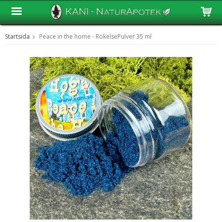
Startsida
Peace in the home - RökelsePulver 35 ml
Produkten har blivit tillagd i varukorgen