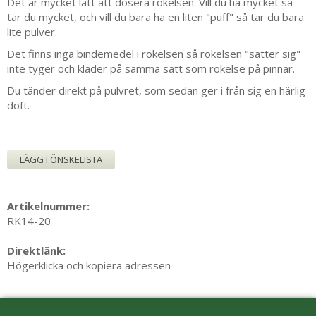
Det är mycket lätt att dosera rökelsen. Vill du ha mycket så
tar du mycket, och vill du bara ha en liten "puff" så tar du bara
lite pulver.
Det finns inga bindemedel i rökelsen så rökelsen "sätter sig"
inte tyger och kläder på samma sätt som rökelse på pinnar.
Du tänder direkt på pulvret, som sedan ger i från sig en härlig
doft.
LÄGG I ÖNSKELISTA
Artikelnummer:
RK14-20
Direktlänk:
Högerklicka och kopiera adressen