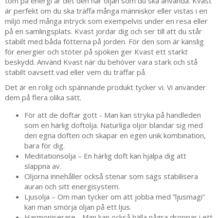
tom på energi är det den här oljan som du ska använda. Kvast
är perfekt om du ska träffa många människor eller vistas i en
miljö med många intryck som exempelvis under en resa eller
på en samlingsplats. Kvast jordar dig och ser till att du står
stabilt med båda fötterna på jorden. För den som är känslig
för energier och stöter på spöken ger Kvast ett starkt
beskydd. Använd Kvast när du behöver vara stark och stå
stabilt oavsett vad eller vem du träffar på.
Det är en rolig och spännande produkt tycker vi. Vi använder
dem på flera olika sätt.
För att de doftar gott - Man kan stryka på handleden
som en härlig doftolja. Naturliga oljor blandar sig med
den egna doften och skapar en egen unik kombination,
bara för dig.
Meditationsolja – En härlig doft kan hjälpa dig att
slappna av.
Oljorna innehåller också stenar som sägs stabilisera
auran och sitt energisystem.
Ljusolja – Om man tycker om att jobba med ”ljusmagi”
kan man smörja oljan på ett ljus.
Harmoniserare - Man kan också hälla några droppar i ett