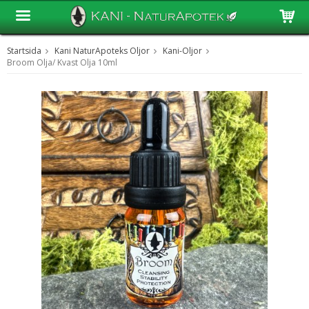
Startsida
Kani NaturApoteks Oljor
Kani-Oljor
Produkten har blivit tillagd i varukorgen
Broom Olja/ Kvast Olja 10ml