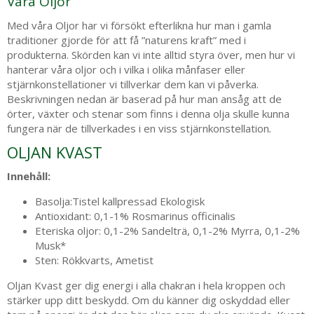
Våra Oljor
Med våra Oljor har vi försökt efterlikna hur man i gamla
traditioner gjorde för att få ”naturens kraft” med i
produkterna. Skörden kan vi inte alltid styra över, men hur vi
hanterar våra oljor och i vilka i olika månfaser eller
stjärnkonstellationer vi tillverkar dem kan vi påverka.
Beskrivningen nedan är baserad på hur man ansåg att de
örter, växter och stenar som finns i denna olja skulle kunna
fungera när de tillverkades i en viss stjärnkonstellation
.
OLJAN KVAST
Innehåll:
Basolja:Tistel kallpressad Ekologisk
Antioxidant: 0,1-1% Rosmarinus officinalis
Eteriska oljor: 0,1-2% Sandelträ, 0,1-2% Myrra, 0,1-2%
Musk*
Sten: Rökkvarts, Ametist
Oljan Kvast ger dig energi i alla chakran i hela kroppen och
stärker upp ditt beskydd. Om du känner dig oskyddad eller